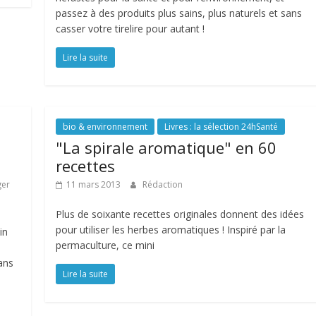
passez à des produits plus sains, plus naturels et sans
casser votre tirelire pour autant !
Lire la suite
bio & environnement
Livres : la sélection 24hSanté
"La spirale aromatique" en 60
recettes
ger
11 mars 2013
Rédaction
Plus de soixante recettes originales donnent des idées
pour utiliser les herbes aromatiques ! Inspiré par la
in
permaculture, ce mini
ans
Lire la suite