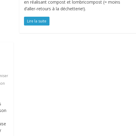
en réalisant compost et lombricompost (= moins
d’aller-retours à la déchetterie!).
Lire la suite
iser
son
s
ison
ise
r