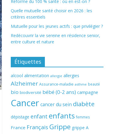
Réforme du 100 % santé : où en est-on ?
Quelle mutuelle santé choisir en 2026 : les
critères essentiels
Mutuelle pour les jeunes actifs : que privilégier ?
Redécouvrir la vie sereine en résidence senior,
entre culture et nature
Étiquettes
alcool
alimentation
allergies
allergie
Alzheimer
Assurance-maladie
beauté
asthme
bio
bébé (0-2 ans)
campagne
biodiversité
Cancer
diabète
cancer du sein
enfants
enfant
dépistage
femmes
Grippe
Français
France
grippe A