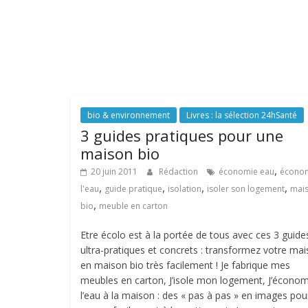
bio & environnement
Livres : la sélection 24hSanté
3 guides pratiques pour une
maison bio
,
20 juin 2011
Rédaction
économie eau
économ
,
,
,
,
l'eau
guide pratique
isolation
isoler son logement
mai
,
bio
meuble en carton
Etre écolo est à la portée de tous avec ces 3 guide
ultra-pratiques et concrets : transformez votre ma
en maison bio très facilement ! Je fabrique mes
meubles en carton, J’isole mon logement, J’économ
l’eau à la maison : des « pas à pas » en images pou