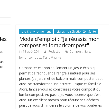
bio & environnement
Livres : la sélection 24hSanté
des
Mode d'emploi : "Je réussis mon
compost et lombricompost"
,
,
es
11 août 2011
Rédaction
Compost
livre
,
lombricompost
Terre Vivante
pas
de
Composter est non seulement un geste écolo qui
permet de fabriquer de l’engrais naturel pour ses
plantes (de jardin et de balcon) mais composter peut
aussi se transformer une activité ludique et familiale.
Alors, lancez-vous et construisez votre compost ou
lombricompost. Au passage, vous noterez que c’est
aussi un excellent moyen pour réduire ses déchets
puisque vous diminuerez le volume de vos poubelles