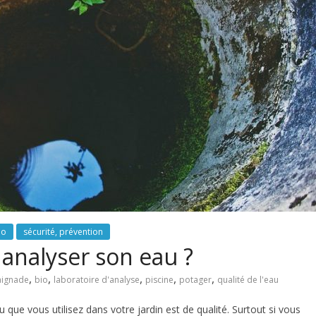
io
sécurité, prévention
e analyser son eau ?
,
,
,
,
,
aignade
bio
laboratoire d'analyse
piscine
potager
qualité de l'eau
ue vous utilisez dans votre jardin est de qualité. Surtout si vous