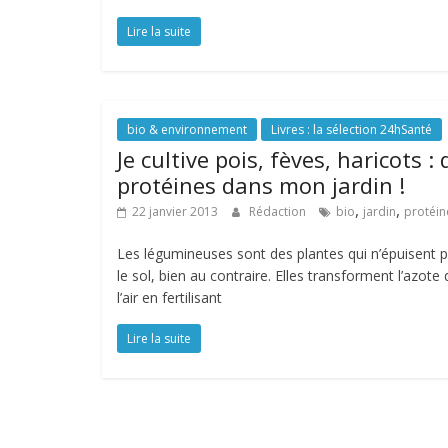
Lire la suite
bio & environnement
Livres : la sélection 24hSanté
Je cultive pois, fèves, haricots : 
protéines dans mon jardin !
,
,
22 janvier 2013
Rédaction
bio
jardin
protéin
Les légumineuses sont des plantes qui n’épuisent 
le sol, bien au contraire. Elles transforment l’azote 
l’air en fertilisant
Lire la suite