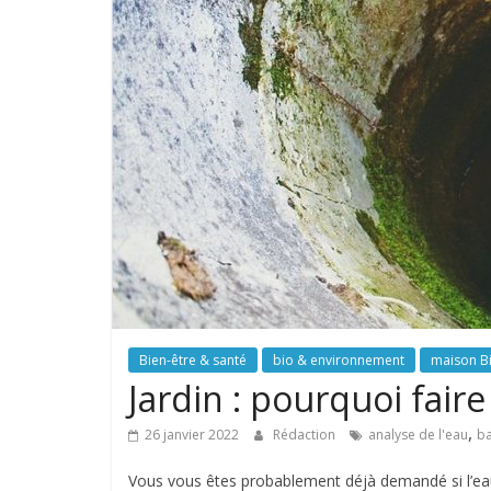
Bien-être & santé
bio & environnement
maison B
Jardin : pourquoi fair
,
26 janvier 2022
Rédaction
analyse de l'eau
b
Vous vous êtes probablement déjà demandé si l’eau q