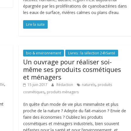
épargnée par les proliférations de cyanobactéries dans
les eaux de surface, rivières calmes ou plans d’eau.
Lire la suite
bio & environnement
Livres : la sélection 24hSanté
Un ouvrage pour réaliser soi-
même ses produits cosmétiques
et ménagers
,
,
tte
15 juin 2017
Rédaction
naturels
produits
,
cosmétiques
produits ménagers
nt
En quête d’un mode de vie plus minimaliste et plus
proche de la nature ? Adepte du fait-maison ? Envie de
faire des économies ? Oubliez les produits
cosmétiques et ménagers industriels, bien souvent
néfastes pour la santé et pour l’environnement, et