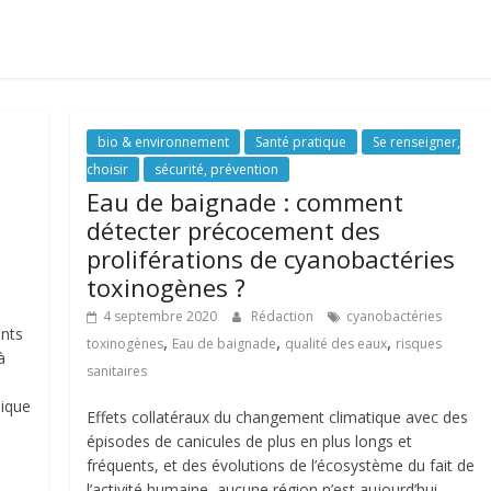
bio & environnement
Santé pratique
Se renseigner,
choisir
sécurité, prévention
Eau de baignade : comment
détecter précocement des
proliférations de cyanobactéries
toxinogènes ?
4 septembre 2020
Rédaction
cyanobactéries
ents
,
,
,
toxinogènes
Eau de baignade
qualité des eaux
risques
à
sanitaires
dique
Effets collatéraux du changement climatique avec des
épisodes de canicules de plus en plus longs et
fréquents, et des évolutions de l’écosystème du fait de
l’activité humaine, aucune région n’est aujourd’hui