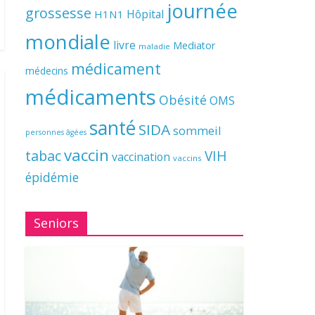
journée
grossesse
Hôpital
H1N1
mondiale
livre
Mediator
maladie
médicament
médecins
médicaments
Obésité
OMS
santé
SIDA
sommeil
personnes âgées
vaccin
tabac
VIH
vaccination
vaccins
épidémie
Seniors