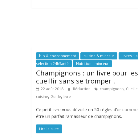
bio & environnement
cuisine & minceur
Livres : la
sélection 24hSanté
Nutrition - minceur
Champignons : un livre pour les
cueillir sans se tromper !
,
22 août 2018
Rédaction
champignons
Cueille
,
,
cuisine
Guide
livre
Ce petit livre vous dévoile en 50 règles d’or comme
être un parfait ramasseur de champignons.
Lire la suite