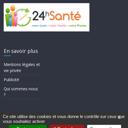
En savoir plus
Mentions légales et
vie privée
Publicité
Qui sommes-nous
?
Ce site utilise des cookies et vous donne le contrôle sur ceux que
X
vous souhaitez activer
Copyright © 2026
24h Santé
. Tous droits réservés.
Theme ColorMag par
ThemeGrill.
. Propulsé par
WordPress
.