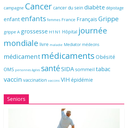
Cancer
diabète
cancer du sein
campagne
dépistage
enfants
Grippe
enfant
Français
France
femmes
journée
grossesse
Hôpital
H1N1
grippe A
mondiale
livre
Mediator
médecins
maladie
médicaments
médicament
Obésité
santé
SIDA
tabac
OMS
sommeil
personnes âgées
vaccin
VIH
épidémie
vaccination
vaccins
Seniors