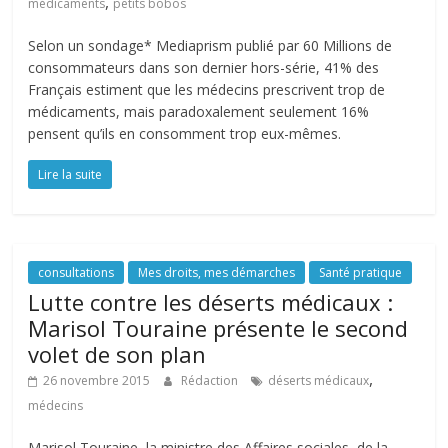
,
médicaments
petits bobos
Selon un sondage* Mediaprism publié par 60 Millions de
consommateurs dans son dernier hors-série, 41% des
Français estiment que les médecins prescrivent trop de
médicaments, mais paradoxalement seulement 16%
pensent qu’ils en consomment trop eux-mêmes.
Lire la suite
consultations
Mes droits, mes démarches
Santé pratique
Lutte contre les déserts médicaux :
Marisol Touraine présente le second
volet de son plan
,
26 novembre 2015
Rédaction
déserts médicaux
médecins
Marisol Touraine, la ministre des Affaires sociales, de la