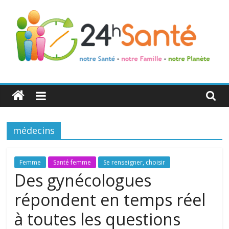
24h
Santé
médecins
La
santé
de
Femme
Santé femme
Se renseigner, choisir
toute
Des gynécologues
la
répondent en temps réel
famille
à toutes les questions