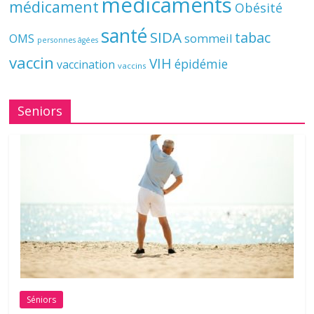
médicaments
médicament
Obésité
santé
SIDA
tabac
OMS
sommeil
personnes âgées
vaccin
VIH
épidémie
vaccination
vaccins
Seniors
Séniors