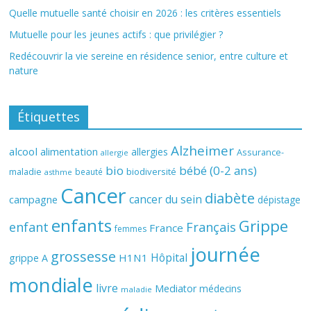
Quelle mutuelle santé choisir en 2026 : les critères essentiels
Mutuelle pour les jeunes actifs : que privilégier ?
Redécouvrir la vie sereine en résidence senior, entre culture et
nature
Étiquettes
Alzheimer
alcool
alimentation
allergies
Assurance-
allergie
bio
bébé (0-2 ans)
biodiversité
maladie
beauté
asthme
Cancer
diabète
cancer du sein
campagne
dépistage
enfants
Grippe
enfant
Français
France
femmes
journée
grossesse
Hôpital
H1N1
grippe A
mondiale
livre
Mediator
médecins
maladie