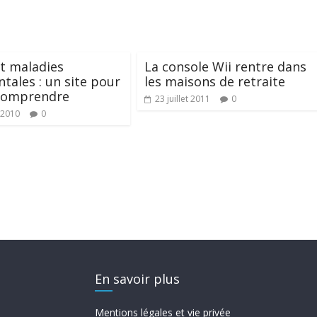
t maladies
La console Wii rentre dans
tales : un site pour
les maisons de retraite
comprendre
23 juillet 2011
0
 2010
0
En savoir plus
Mentions légales et vie privée