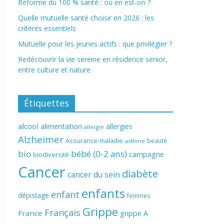
Réforme du 100 % santé : où en est-on ?
Quelle mutuelle santé choisir en 2026 : les
critères essentiels
Mutuelle pour les jeunes actifs : que privilégier ?
Redécouvrir la vie sereine en résidence senior,
entre culture et nature
Étiquettes
alcool
alimentation
allergies
allergie
Alzheimer
Assurance-maladie
beauté
asthme
bio
bébé (0-2 ans)
campagne
biodiversité
Cancer
diabète
cancer du sein
enfants
enfant
dépistage
femmes
Grippe
Français
France
grippe A