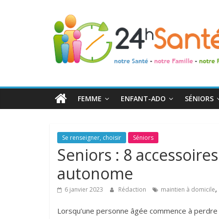
24h
Santé
La
santé
de
FEMME
ENFANT-ADO
SÉNIORS
toute
la
famille
Se renseigner, choisir
Séniors
Seniors : 8 accessoires
autonome
,
6 janvier 2023
Rédaction
maintien à domicile
Lorsqu’une personne âgée commence à perdre un