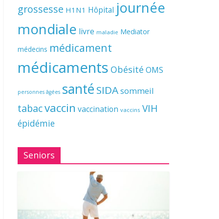
journée
grossesse
Hôpital
H1N1
mondiale
livre
Mediator
maladie
médicament
médecins
médicaments
Obésité
OMS
santé
SIDA
sommeil
personnes âgées
vaccin
tabac
VIH
vaccination
vaccins
épidémie
Seniors