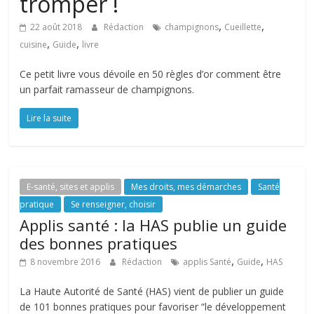
tromper !
,
,
22 août 2018
Rédaction
champignons
Cueillette
,
,
cuisine
Guide
livre
Ce petit livre vous dévoile en 50 règles d’or comment être
un parfait ramasseur de champignons.
Lire la suite
E-santé, sites et applis
Mes droits, mes démarches
Santé
pratique
Se renseigner, choisir
Applis santé : la HAS publie un guide
des bonnes pratiques
,
,
8 novembre 2016
Rédaction
applis Santé
Guide
HAS
La Haute Autorité de Santé (HAS) vient de publier un guide
de 101 bonnes pratiques pour favoriser “le développement