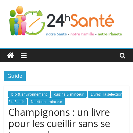
24h
Santé
Guide
La
santé
de
bio & environnement
cuisine & minceur
Livres : la sélection
toute
24hSanté
Nutrition - minceur
la
Champignons : un livre
famille
pour les cueillir sans se