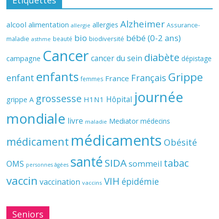
Étiquettes
Alzheimer
alcool
alimentation
allergies
Assurance-
allergie
bio
bébé (0-2 ans)
biodiversité
maladie
beauté
asthme
Cancer
diabète
cancer du sein
campagne
dépistage
enfants
Grippe
enfant
Français
France
femmes
journée
grossesse
Hôpital
H1N1
grippe A
mondiale
livre
Mediator
médecins
maladie
médicaments
médicament
Obésité
santé
SIDA
tabac
OMS
sommeil
personnes âgées
vaccin
VIH
épidémie
vaccination
vaccins
Seniors