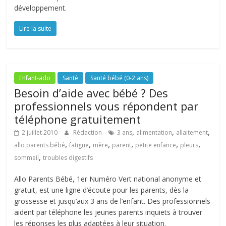
développement.
Lire la suite
Enfant-ado
Santé
Santé bébé (0-2 ans)
Besoin d’aide avec bébé ? Des
professionnels vous répondent par
téléphone gratuitement
,
,
,
2 juillet 2010
Rédaction
3 ans
alimentation
allaitement
,
,
,
,
,
,
allo parents bébé
fatigue
mère
parent
petite enfance
pleurs
,
sommeil
troubles digestifs
Allo Parents Bébé, 1er Numéro Vert national anonyme et
gratuit, est une ligne d’écoute pour les parents, dès la
grossesse et jusqu’aux 3 ans de l’enfant. Des professionnels
aident par téléphone les jeunes parents inquiets à trouver
les réponses les plus adaptées à leur situation.