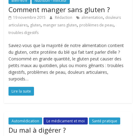
Bien-être
Nutrition - minceur
Comment manger sans gluten ?
,
19 novembre 2015
Rédaction
alimentation
douleurs
,
,
,
,
articulaires
gluten
manger sans gluten
problèmes de peau
troubles digestifs
Saviez-vous que la majorité de notre alimentation contient
du gluten, cette protéine du blé qui fait tant parler d’elle ?
Consommé en grande quantité, le gluten peut causer des
petits maux au quotidien, plus ou moins gênants : troubles
digestifs, problèmes de peau, douleurs articulaires,
surpoids…
Lire la suite
Automédication
Le médicament et moi
Santé pratique
Du mal à digérer ?