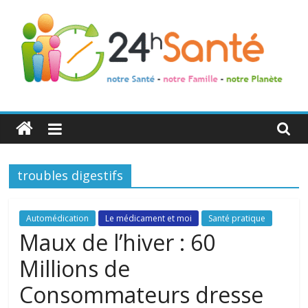
24h
Santé
troubles digestifs
La
santé
de
Automédication
Le médicament et moi
Santé pratique
toute
Maux de l’hiver : 60
la
Millions de
famille
Consommateurs dresse