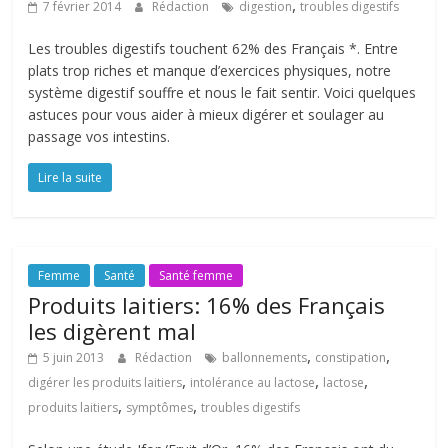
,
7 février 2014
Rédaction
digestion
troubles digestifs
Les troubles digestifs touchent 62% des Français *. Entre
plats trop riches et manque d’exercices physiques, notre
système digestif souffre et nous le fait sentir. Voici quelques
astuces pour vous aider à mieux digérer et soulager au
passage vos intestins.
Lire la suite
Femme
Santé
Santé femme
Produits laitiers: 16% des Français
les digèrent mal
,
,
5 juin 2013
Rédaction
ballonnements
constipation
,
,
,
digérer les produits laitiers
intolérance au lactose
lactose
,
,
produits laitiers
symptômes
troubles digestifs