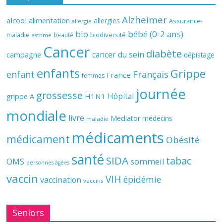
Alzheimer
alcool
alimentation
allergies
Assurance-
allergie
bio
bébé (0-2 ans)
biodiversité
maladie
beauté
asthme
Cancer
diabète
cancer du sein
campagne
dépistage
enfants
Grippe
enfant
Français
France
femmes
journée
grossesse
Hôpital
H1N1
grippe A
mondiale
livre
Mediator
médecins
maladie
médicaments
médicament
Obésité
santé
SIDA
tabac
OMS
sommeil
personnes âgées
vaccin
VIH
épidémie
vaccination
vaccins
Seniors