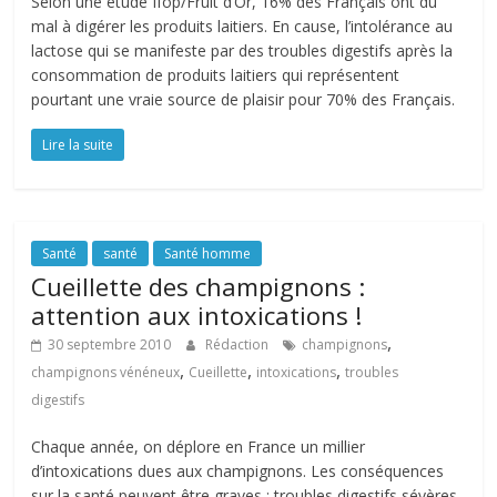
Selon une étude Ifop/Fruit d’Or, 16% des Français ont du
mal à digérer les produits laitiers. En cause, l’intolérance au
lactose qui se manifeste par des troubles digestifs après la
consommation de produits laitiers qui représentent
pourtant une vraie source de plaisir pour 70% des Français.
Lire la suite
Santé
santé
Santé homme
Cueillette des champignons :
attention aux intoxications !
,
30 septembre 2010
Rédaction
champignons
,
,
,
champignons vénéneux
Cueillette
intoxications
troubles
digestifs
Chaque année, on déplore en France un millier
d’intoxications dues aux champignons. Les conséquences
sur la santé peuvent être graves : troubles digestifs sévères,