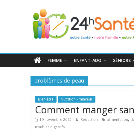
24h
Santé
La
santé
de
FEMME
ENFANT-ADO
SÉNIORS
toute
la
famille
problèmes de peau
Bien-être
Nutrition - minceur
Comment manger sans
,
19 novembre 2015
Rédaction
alimentation
do
troubles digestifs