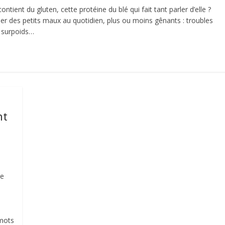
tient du gluten, cette protéine du blé qui fait tant parler d’elle ?
r des petits maux au quotidien, plus ou moins gênants : troubles
, surpoids…
nt
re
 mots