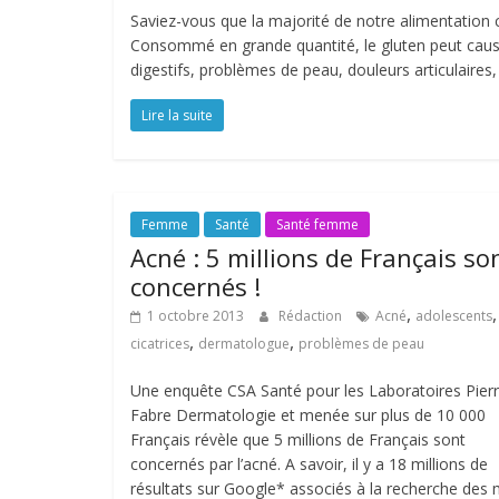
Saviez-vous que la majorité de notre alimentation con
Consommé en grande quantité, le gluten peut cause
digestifs, problèmes de peau, douleurs articulaires
Lire la suite
Femme
Santé
Santé femme
Acné : 5 millions de Français so
concernés !
,
,
1 octobre 2013
Rédaction
Acné
adolescents
,
,
cicatrices
dermatologue
problèmes de peau
Une enquête CSA Santé pour les Laboratoires Pier
Fabre Dermatologie et menée sur plus de 10 000
Français révèle que 5 millions de Français sont
concernés par l’acné. A savoir, il y a 18 millions de
résultats sur Google* associés à la recherche des