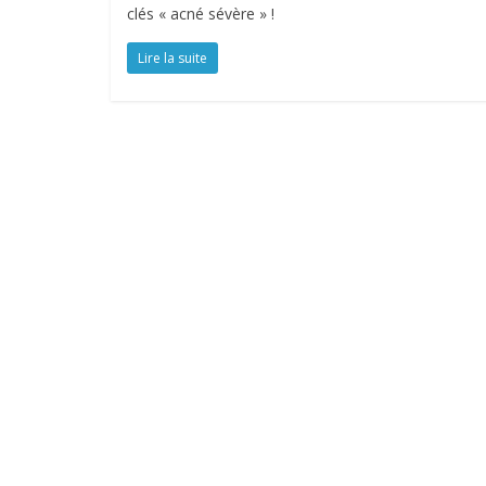
clés « acné sévère » !
Lire la suite