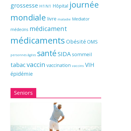
journée
grossesse
Hôpital
H1N1
mondiale
livre
Mediator
maladie
médicament
médecins
médicaments
Obésité
OMS
santé
SIDA
sommeil
personnes âgées
vaccin
tabac
VIH
vaccination
vaccins
épidémie
Seniors