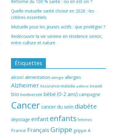
Réforme du 100 % santé : où en est-on ?
Quelle mutuelle santé choisir en 2026 : les
critères essentiels
Mutuelle pour les jeunes actifs : que privilégier ?
Redécouvrir la vie sereine en résidence senior,
entre culture et nature
Étiquettes
alcool
alimentation
allergies
allergie
Alzheimer
Assurance-maladie
beauté
asthme
bio
bébé (0-2 ans)
campagne
biodiversité
Cancer
diabète
cancer du sein
enfants
enfant
dépistage
femmes
Grippe
Français
France
grippe A