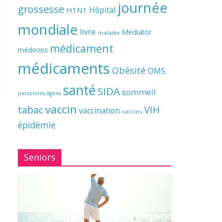
journée
grossesse
Hôpital
H1N1
mondiale
livre
Mediator
maladie
médicament
médecins
médicaments
Obésité
OMS
santé
SIDA
sommeil
personnes âgées
vaccin
tabac
VIH
vaccination
vaccins
épidémie
Seniors