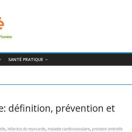
SANTÉ PRATIQUE
e: définition, prévention et
,
,
,
elle
Infarctus du myocarde
maladie cardiovasculaire
pression artérielle