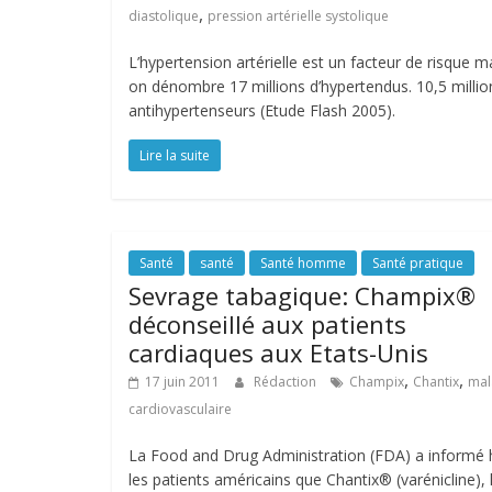
,
diastolique
pression artérielle systolique
L’hypertension artérielle est un facteur de risque 
on dénombre 17 millions d’hypertendus. 10,5 milli
antihypertenseurs (Etude Flash 2005).
Lire la suite
Santé
santé
Santé homme
Santé pratique
Sevrage tabagique: Champix®
déconseillé aux patients
cardiaques aux Etats-Unis
,
,
17 juin 2011
Rédaction
Champix
Chantix
mal
cardiovasculaire
La Food and Drug Administration (FDA) a informé 
les patients américains que Chantix® (varénicline), 