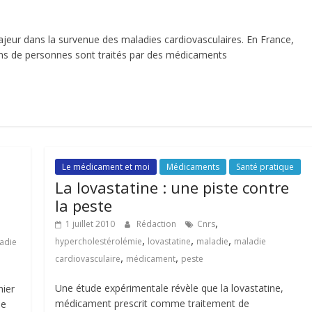
majeur dans la survenue des maladies cardiovasculaires. En France,
ons de personnes sont traités par des médicaments
Le médicament et moi
Médicaments
Santé pratique
La lovastatine : une piste contre
la peste
,
1 juillet 2010
Rédaction
Cnrs
,
,
,
hypercholestérolémie
lovastatine
maladie
maladie
adie
,
,
cardiovasculaire
médicament
peste
Une étude expérimentale révèle que la lovastatine,
hier
médicament prescrit comme traitement de
le