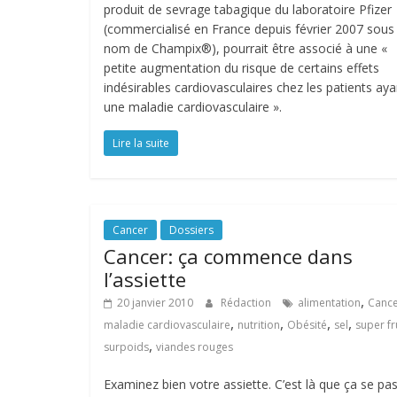
produit de sevrage tabagique du laboratoire Pfizer
(commercialisé en France depuis février 2007 sous 
nom de Champix®), pourrait être associé à une «
petite augmentation du risque de certains effets
indésirables cardiovasculaires chez les patients aya
une maladie cardiovasculaire ».
Lire la suite
Cancer
Dossiers
Cancer: ça commence dans
l’assiette
,
20 janvier 2010
Rédaction
alimentation
Canc
,
,
,
,
maladie cardiovasculaire
nutrition
Obésité
sel
super fr
,
surpoids
viandes rouges
Examinez bien votre assiette. C’est là que ça se pas