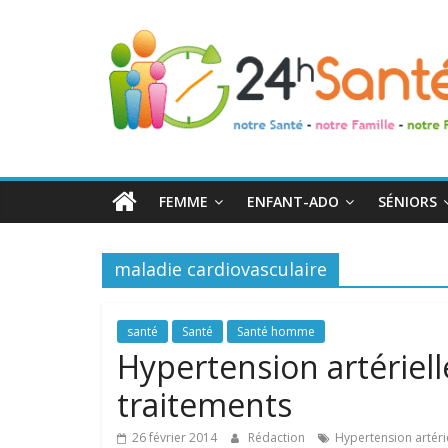
24h
Santé
La
santé
de
FEMME
ENFANT-ADO
SÉNIORS
toute
la
famille
maladie cardiovasculaire
santé
Santé
Santé homme
Hypertension artériell
traitements
26 février 2014
Rédaction
Hypertension artéri