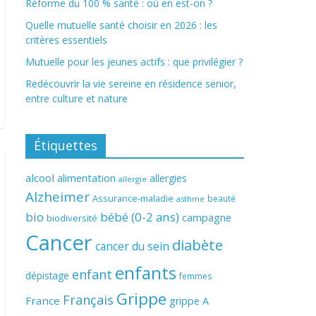
Réforme du 100 % santé : où en est-on ?
Quelle mutuelle santé choisir en 2026 : les
critères essentiels
Mutuelle pour les jeunes actifs : que privilégier ?
Redécouvrir la vie sereine en résidence senior,
entre culture et nature
Étiquettes
alcool
alimentation
allergies
allergie
Alzheimer
Assurance-maladie
beauté
asthme
bio
bébé (0-2 ans)
campagne
biodiversité
Cancer
diabète
cancer du sein
enfants
enfant
dépistage
femmes
Grippe
Français
France
grippe A