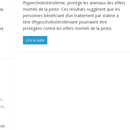
l’hypercholestérolémie, protége les animaux des effets
mortels de la peste. Ces résultats suggèrent que les
le
personnes bénéficiant d’un traitement par statine à
titre d’hypocholestérolémiant pourraient être
protégées contre les effets mortels de la peste.
nt
Lire la suite
,
er
,
uit
se.