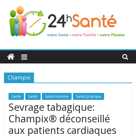
24h
Santé
Champix
La
santé
de
Santé
santé
Santé homme
Santé pratique
toute
Sevrage tabagique:
la
Champix® déconseillé
famille
aux patients cardiaques