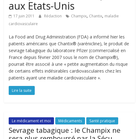
aux Etats-Unis
,
,
17 juin 2011
Rédaction
Champix
Chantix
maladie
cardiovasculaire
La Food and Drug Administration (FDA) a informé hier les
patients américains que Chantix® (varénicline), le produit de
sevrage tabagique du laboratoire Pfizer (commercialisé en
France depuis février 2007 sous le nom de Champix®),
pourrait être associé à une « petite augmentation du risque
de certains effets indésirables cardiovasculaires chez les
patients ayant une maladie cardiovasculaire ».
Lire la suite
Le médicament et moi
Médicaments
Santé pratique
Sevrage tabagique : le Champix ne
sera plus remboursé par la Sécu