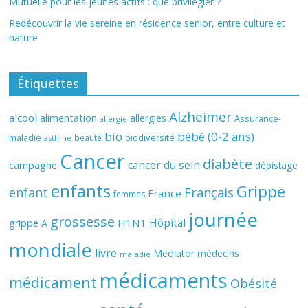
Mutuelle pour les jeunes actifs : que privilégier ?
Redécouvrir la vie sereine en résidence senior, entre culture et
nature
Étiquettes
Alzheimer
alcool
alimentation
allergies
Assurance-
allergie
bio
bébé (0-2 ans)
biodiversité
maladie
beauté
asthme
Cancer
diabète
cancer du sein
campagne
dépistage
enfants
Grippe
enfant
Français
France
femmes
journée
grossesse
Hôpital
H1N1
grippe A
mondiale
livre
Mediator
médecins
maladie
médicaments
médicament
Obésité