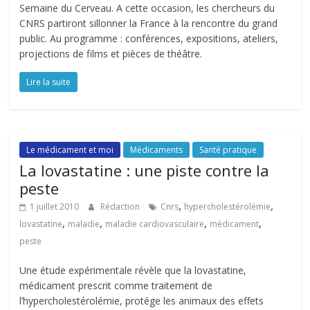
Semaine du Cerveau. A cette occasion, les chercheurs du
CNRS partiront sillonner la France à la rencontre du grand
public. Au programme : conférences, expositions, ateliers,
projections de films et pièces de théâtre.
Lire la suite
Le médicament et moi
Médicaments
Santé pratique
La lovastatine : une piste contre la
peste
,
,
1 juillet 2010
Rédaction
Cnrs
hypercholestérolémie
,
,
,
,
lovastatine
maladie
maladie cardiovasculaire
médicament
peste
Une étude expérimentale révèle que la lovastatine,
médicament prescrit comme traitement de
l’hypercholestérolémie, protége les animaux des effets