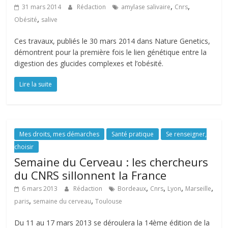
,
,
31 mars 2014
Rédaction
amylase salivaire
Cnrs
,
Obésité
salive
Ces travaux, publiés le 30 mars 2014 dans Nature Genetics,
démontrent pour la première fois le lien génétique entre la
digestion des glucides complexes et l’obésité.
Lire la suite
Mes droits, mes démarches
Santé pratique
Se renseigner,
choisir
Semaine du Cerveau : les chercheurs
du CNRS sillonnent la France
,
,
,
,
6 mars 2013
Rédaction
Bordeaux
Cnrs
Lyon
Marseille
,
,
paris
semaine du cerveau
Toulouse
Du 11 au 17 mars 2013 se déroulera la 14ème édition de la