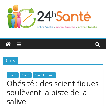
24h
Santé
Cnrs
La
santé
de
santé
Santé
Santé homme
toute
Obésité : des scientifiques
la
soulèvent la piste de la
famille
salive