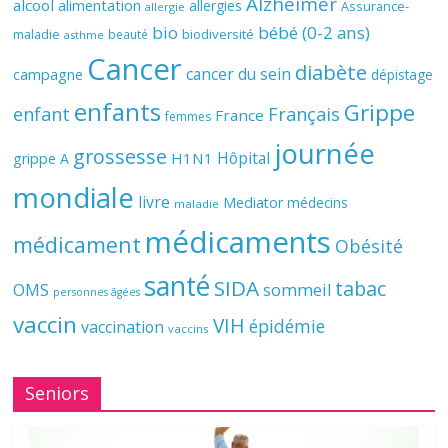
Alzheimer
alcool
alimentation
allergies
Assurance-
allergie
bio
bébé (0-2 ans)
biodiversité
maladie
beauté
asthme
Cancer
diabète
cancer du sein
campagne
dépistage
enfants
Grippe
enfant
Français
France
femmes
journée
grossesse
Hôpital
H1N1
grippe A
mondiale
livre
Mediator
médecins
maladie
médicaments
médicament
Obésité
santé
SIDA
tabac
OMS
sommeil
personnes âgées
vaccin
VIH
épidémie
vaccination
vaccins
Seniors