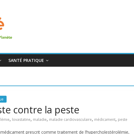
SANTÉ PRATIQUE
que
ste contre la peste
,
,
,
,
,
olémie
lovastatine
maladie
maladie cardiovasculaire
médicament
peste
, médicament prescrit comme traitement de l’hypercholestérolémie,