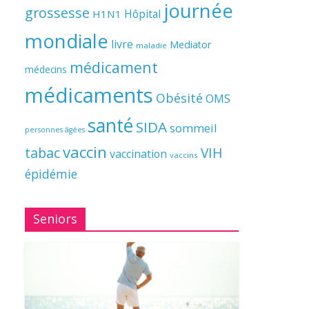
journée
grossesse
Hôpital
H1N1
mondiale
livre
Mediator
maladie
médicament
médecins
médicaments
Obésité
OMS
santé
SIDA
sommeil
personnes âgées
vaccin
tabac
VIH
vaccination
vaccins
épidémie
Seniors