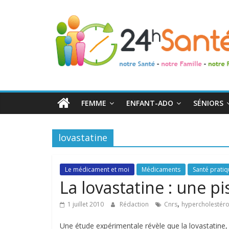
24h
Santé
La
santé
de
FEMME
ENFANT-ADO
SÉNIORS
toute
la
famille
lovastatine
Le médicament et moi
Médicaments
Santé prati
La lovastatine : une pi
,
1 juillet 2010
Rédaction
Cnrs
hypercholestér
Une étude expérimentale révèle que la lovastatine