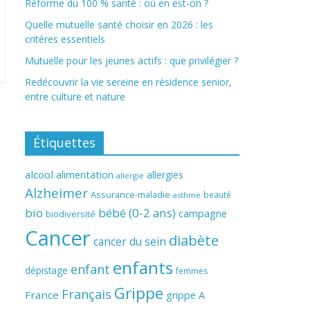
Réforme du 100 % santé : où en est-on ?
Quelle mutuelle santé choisir en 2026 : les
critères essentiels
Mutuelle pour les jeunes actifs : que privilégier ?
Redécouvrir la vie sereine en résidence senior,
entre culture et nature
Étiquettes
alcool
alimentation
allergies
allergie
Alzheimer
Assurance-maladie
beauté
asthme
bio
bébé (0-2 ans)
campagne
biodiversité
Cancer
diabète
cancer du sein
enfants
enfant
dépistage
femmes
Grippe
Français
France
grippe A