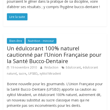
pourraient le gêner dans la pratique de sa discipline, voire
d’altérer ses résultats ; y compris l’hygiène bucco-dentaire !
Lire la suite
Bien-être
Nutrition - minceur
Un édulcorant 100% naturel
cautionné par l’Union Française pour
la Santé Bucco-Dentaire
,
19 novembre 2010
Rédaction
Edulcorant
édulcorant
,
,
,
naturel
sucre
UFSBD
xylitol Miradent
Bonne nouvelle pour les gourmands. L’Union Française pour
la Santé Bucco-Dentaire (UFSBD) apporte sa caution au
xylitol Miradent, un édulcorant 100% naturel, autrement dit,
un nouveau substitut au sucre classique mais qui ne
présente pas ses inconvénients pour les dents.