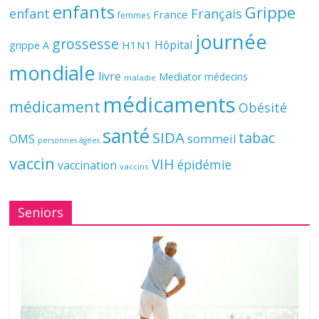
enfants
Grippe
enfant
Français
France
femmes
journée
grossesse
Hôpital
H1N1
grippe A
mondiale
livre
Mediator
médecins
maladie
médicaments
médicament
Obésité
santé
SIDA
tabac
OMS
sommeil
personnes âgées
vaccin
VIH
épidémie
vaccination
vaccins
Seniors