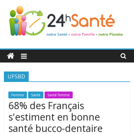
24h
Santé
UFSBD
La
santé
de
Femme
Santé
Santé femme
toute
68% des Français
la
s'estiment en bonne
famille
santé bucco-dentaire