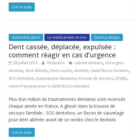
Lire la suite
Automédication
Le médicament et moi
Santé pratique
Dent cassée, déplacée, expulsée :
comment réagir en cas d’urgence
,
28 juillet 2010
Rédaction
cabinet dentaire
chirurgien-
,
,
,
,
,
dentiste
dent abîmée
Dent cassée
dentiste
Santé Bucco-Dentaire
,
,
,
,
SOS dentobox
traumatisme dentaires
trousse de secours
UFSBD
Union Française pour la Santé Bucco-Dentaire
Plus d’un million de traumatismes dentaires sont recensés
chaque année en France. A glisser dans la trousse de
secours familiale : SOS dentobox, un flacon de sauvetage
pour dent abîmée avant de se rendre chez le dentiste.
Lire la suite