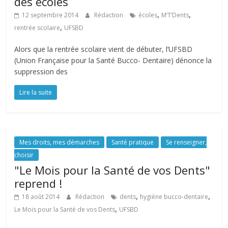
des écoles
,
,
12 septembre 2014
Rédaction
écoles
M’T’Dents
,
rentrée scolaire
UFSBD
Alors que la rentrée scolaire vient de débuter, l’UFSBD
(Union Française pour la Santé Bucco- Dentaire) dénonce la
suppression des
Lire la suite
Mes droits, mes démarches
Santé pratique
Se renseigner,
choisir
"Le Mois pour la Santé de vos Dents"
reprend !
,
,
18 août 2014
Rédaction
dents
hygiène bucco-dentaire
,
Le Mois pour la Santé de vos Dents
UFSBD