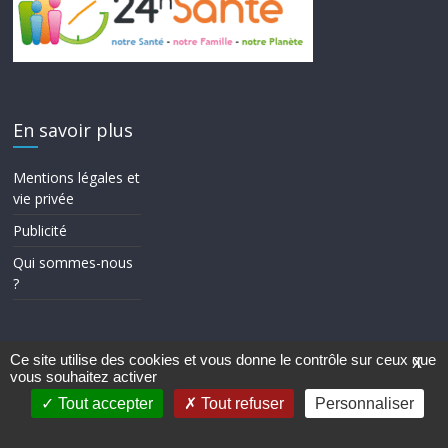
En savoir plus
Mentions légales et
vie privée
Publicité
Qui sommes-nous
?
Ce site utilise des cookies et vous donne le contrôle sur ceux que
X
vous souhaitez activer
Copyright © 2026
24h Santé
. Tous droits réservés.
Theme ColorMag par
ThemeGrill.
. Propulsé par
WordPress
.
Tout accepter
Tout refuser
Personnaliser