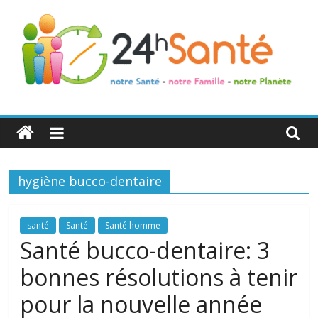
24h
Santé
hygiène bucco-dentaire
La
santé
de
santé
Santé
Santé homme
toute
Santé bucco-dentaire: 3
la
bonnes résolutions à tenir
famille
pour la nouvelle année