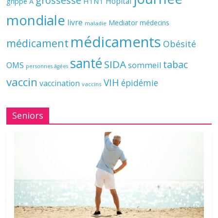
grossesse
Hôpital
H1N1
grippe A
mondiale
livre
Mediator
médecins
maladie
médicaments
médicament
Obésité
santé
SIDA
tabac
OMS
sommeil
personnes âgées
vaccin
VIH
épidémie
vaccination
vaccins
Seniors