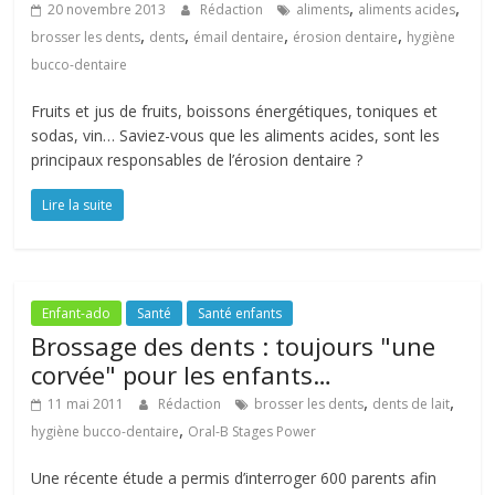
,
,
20 novembre 2013
Rédaction
aliments
aliments acides
,
,
,
,
brosser les dents
dents
émail dentaire
érosion dentaire
hygiène
bucco-dentaire
Fruits et jus de fruits, boissons énergétiques, toniques et
sodas, vin… Saviez-vous que les aliments acides, sont les
principaux responsables de l’érosion dentaire ?
Lire la suite
Enfant-ado
Santé
Santé enfants
Brossage des dents : toujours "une
corvée" pour les enfants…
,
,
11 mai 2011
Rédaction
brosser les dents
dents de lait
,
hygiène bucco-dentaire
Oral-B Stages Power
Une récente étude a permis d’interroger 600 parents afin