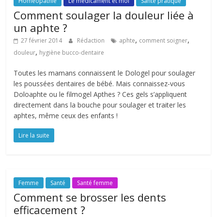
Homéopathie
Le médicament et moi
Santé pratique
Comment soulager la douleur liée à
un aphte ?
,
,
27 février 2014
Rédaction
aphte
comment soigner
,
douleur
hygiène bucco-dentaire
Toutes les mamans connaissent le Dologel pour soulager
les poussées dentaires de bébé. Mais connaissez-vous
Doloaphte ou le filmogel Apthes ? Ces gels s’appliquent
directement dans la bouche pour soulager et traiter les
aphtes, même ceux des enfants !
Lire la suite
Femme
Santé
Santé femme
Comment se brosser les dents
efficacement ?