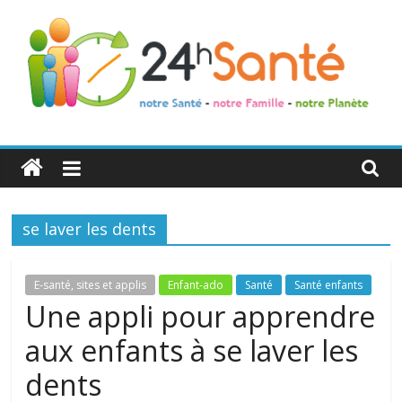
24h
Santé
se laver les dents
La
santé
de
E-santé, sites et applis
Enfant-ado
Santé
Santé enfants
toute
Une appli pour apprendre
la
aux enfants à se laver les
famille
dents