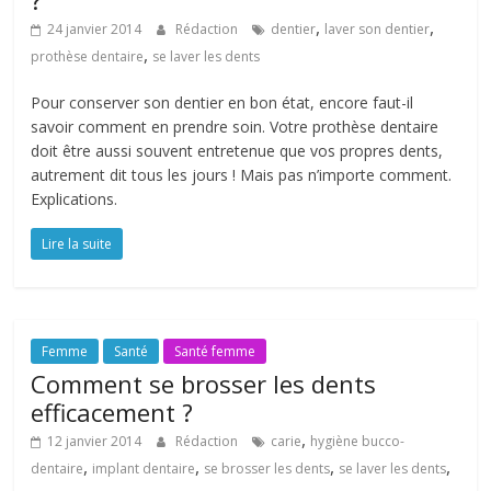
?
,
,
24 janvier 2014
Rédaction
dentier
laver son dentier
,
prothèse dentaire
se laver les dents
Pour conserver son dentier en bon état, encore faut-il
savoir comment en prendre soin. Votre prothèse dentaire
doit être aussi souvent entretenue que vos propres dents,
autrement dit tous les jours ! Mais pas n’importe comment.
Explications.
Lire la suite
Femme
Santé
Santé femme
Comment se brosser les dents
efficacement ?
,
12 janvier 2014
Rédaction
carie
hygiène bucco-
,
,
,
,
dentaire
implant dentaire
se brosser les dents
se laver les dents