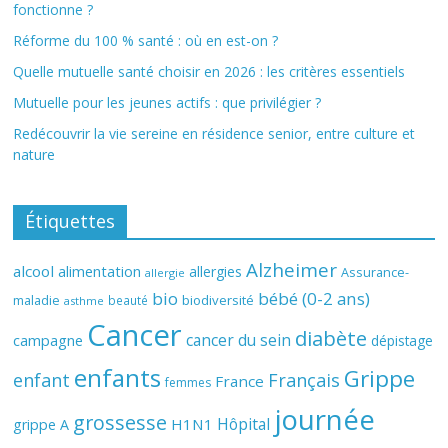
fonctionne ?
Réforme du 100 % santé : où en est-on ?
Quelle mutuelle santé choisir en 2026 : les critères essentiels
Mutuelle pour les jeunes actifs : que privilégier ?
Redécouvrir la vie sereine en résidence senior, entre culture et
nature
Étiquettes
Alzheimer
alcool
alimentation
allergies
Assurance-
allergie
bio
bébé (0-2 ans)
biodiversité
maladie
beauté
asthme
Cancer
diabète
cancer du sein
campagne
dépistage
enfants
Grippe
enfant
Français
France
femmes
journée
grossesse
Hôpital
H1N1
grippe A