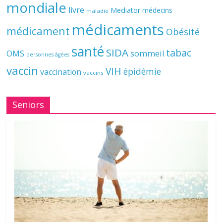
mondiale
livre
Mediator
médecins
maladie
médicaments
médicament
Obésité
santé
SIDA
tabac
OMS
sommeil
personnes âgées
vaccin
VIH
épidémie
vaccination
vaccins
Seniors