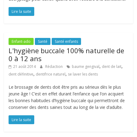
Lire la suite
Enfant-ado
Santé
Santé enfants
L'hygiène buccale 100% naturelle de
0 à 12 ans
,
,
21 août 2014
Rédaction
baume gengival
dent de lait
,
,
dent définitive
dentifrice naturel
se laver les dents
Le brossage de dents doit être pris au sérieux dès le plus
jeune âge ! C’est en effet durant l’enfance que l’on acquiert
les bonnes habitudes d’hygiène buccale qui permettront de
conserver des dents saines tout au long de la vie d’adulte.
Lire la suite