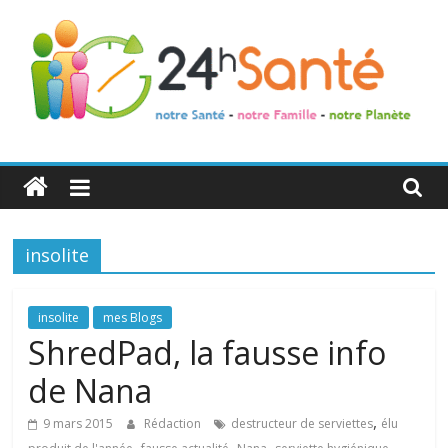
24h
Santé
insolite
La
santé
de
insolite
mes Blogs
toute
ShredPad, la fausse info
la
de Nana
famille
,
9 mars 2015
Rédaction
destructeur de serviettes
élu
,
,
,