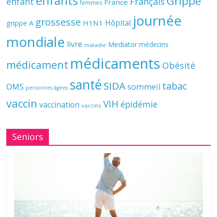
enfants
Grippe
enfant
Français
France
femmes
journée
grossesse
Hôpital
H1N1
grippe A
mondiale
livre
Mediator
médecins
maladie
médicaments
médicament
Obésité
santé
SIDA
tabac
OMS
sommeil
personnes âgées
vaccin
VIH
épidémie
vaccination
vaccins
Seniors