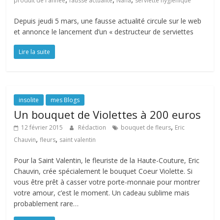
produit de l'année
fausse actualité
Nana
serviette hygiénique
Depuis jeudi 5 mars, une fausse actualité circule sur le web
et annonce le lancement d’un « destructeur de serviettes
Lire la suite
insolite
mes Blogs
Un bouquet de Violettes à 200 euros
,
12 février 2015
Rédaction
bouquet de fleurs
Eric
,
,
Chauvin
fleurs
saint valentin
Pour la Saint Valentin, le fleuriste de la Haute-Couture, Eric
Chauvin, crée spécialement le bouquet Coeur Violette. Si
vous être prêt à casser votre porte-monnaie pour montrer
votre amour, c’est le moment. Un cadeau sublime mais
probablement rare…