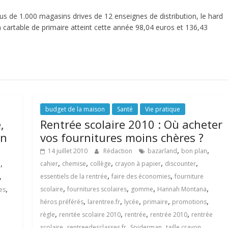
s de 1.000 magasins drives de 12 enseignes de distribution, le hard
n cartable de primaire atteint cette année 98,04 euros et 136,43
budget de la maison
Santé
Vie pratique
,
Rentrée scolaire 2010 : Où acheter
en
vos fournitures moins chères ?
,
,
14 juillet 2010
Rédaction
bazarland
bon plan
,
,
,
,
,
,
cahier
chemise
collège
crayon à papier
discounter
e
,
,
,
essentiels de la rentrée
faire des économies
fourniture
,
,
,
,
,
scolaire
fournitures scolaires
gomme
Hannah Montana
es
,
,
,
,
,
héros préférés
larentree.fr
lycée
primaire
promotions
,
,
,
,
règle
renrtée scolaire 2010
rentrée
rentrée 2010
rentrée
,
,
,
,
scolaire
rentreedesclasses.fr
Spiderman
taille crayon