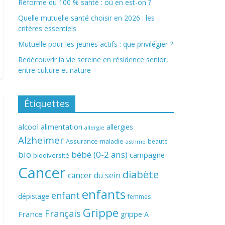
Réforme du 100 % santé : où en est-on ?
Quelle mutuelle santé choisir en 2026 : les
critères essentiels
Mutuelle pour les jeunes actifs : que privilégier ?
Redécouvrir la vie sereine en résidence senior,
entre culture et nature
Étiquettes
alcool
alimentation
allergies
allergie
Alzheimer
Assurance-maladie
beauté
asthme
bio
bébé (0-2 ans)
campagne
biodiversité
Cancer
diabète
cancer du sein
enfants
enfant
dépistage
femmes
Grippe
Français
France
grippe A