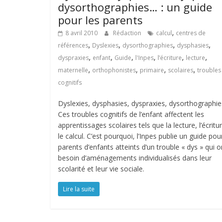
dysorthographies… : un guide
pour les parents
,
8 avril 2010
Rédaction
calcul
centres de
,
,
,
,
références
Dyslexies
dysorthographies
dysphasies
,
,
,
,
,
,
dyspraxies
enfant
Guide
l'Inpes
l’écriture
lecture
,
,
,
,
maternelle
orthophonistes
primaire
scolaires
troubles
cognitifs
Dyslexies, dysphasies, dyspraxies, dysorthographi
Ces troubles cognitifs de l’enfant affectent les
apprentissages scolaires tels que la lecture, l’écritu
le calcul. C’est pourquoi, l’Inpes publie un guide pou
parents d’enfants atteints d’un trouble « dys » qui o
besoin d’aménagements individualisés dans leur
scolarité et leur vie sociale.
Lire la suite