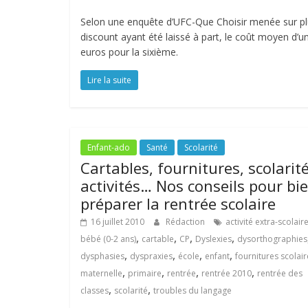
Selon une enquête d’UFC-Que Choisir menée sur plu
discount ayant été laissé à part, le coût moyen d’u
euros pour la sixième.
Lire la suite
Enfant-ado
Santé
Scolarité
Cartables, fournitures, scolarité
activités… Nos conseils pour bi
préparer la rentrée scolaire
16 juillet 2010
Rédaction
activité extra-scolair
,
,
,
,
bébé (0-2 ans)
cartable
CP
Dyslexies
dysorthographies
,
,
,
,
dysphasies
dyspraxies
école
enfant
fournitures scolair
,
,
,
,
maternelle
primaire
rentrée
rentrée 2010
rentrée des
,
,
classes
scolarité
troubles du langage