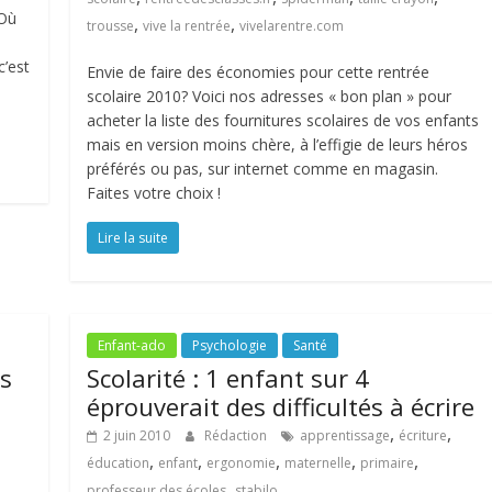
 Où
,
,
trousse
vive la rentrée
vivelarentre.com
c’est
Envie de faire des économies pour cette rentrée
l
scolaire 2010? Voici nos adresses « bon plan » pour
acheter la liste des fournitures scolaires de vos enfants
mais en version moins chère, à l’effigie de leurs héros
préférés ou pas, sur internet comme en magasin.
Faites votre choix !
Lire la suite
Enfant-ado
Psychologie
Santé
es
Scolarité : 1 enfant sur 4
éprouverait des difficultés à écrire
,
,
2 juin 2010
Rédaction
apprentissage
écriture
,
,
,
,
,
éducation
enfant
ergonomie
maternelle
primaire
,
professeur des écoles
stabilo