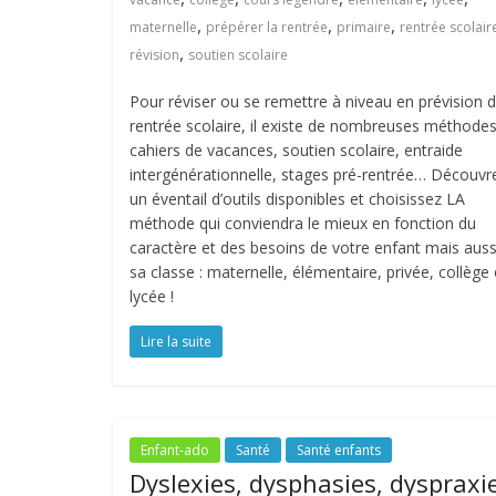
,
,
,
maternelle
prépérer la rentrée
primaire
rentrée scolair
,
révision
soutien scolaire
Pour réviser ou se remettre à niveau en prévision d
rentrée scolaire, il existe de nombreuses méthodes
cahiers de vacances, soutien scolaire, entraide
intergénérationnelle, stages pré-rentrée… Découvr
un éventail d’outils disponibles et choisissez LA
méthode qui conviendra le mieux en fonction du
caractère et des besoins de votre enfant mais auss
sa classe : maternelle, élémentaire, privée, collège
lycée !
Lire la suite
Enfant-ado
Santé
Santé enfants
Dyslexies, dysphasies, dyspraxi