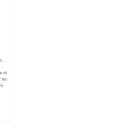
es…
re et
r les
nt