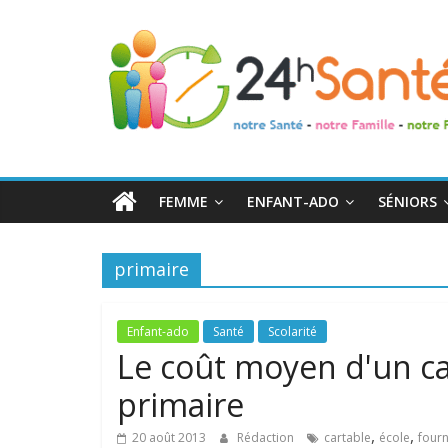
24h
Santé
La
santé
de
FEMME
ENFANT-ADO
SÉNIORS
toute
la
famille
primaire
Enfant-ado
Santé
Scolarité
Le coût moyen d'un ca
primaire
,
,
20 août 2013
Rédaction
cartable
école
fourn