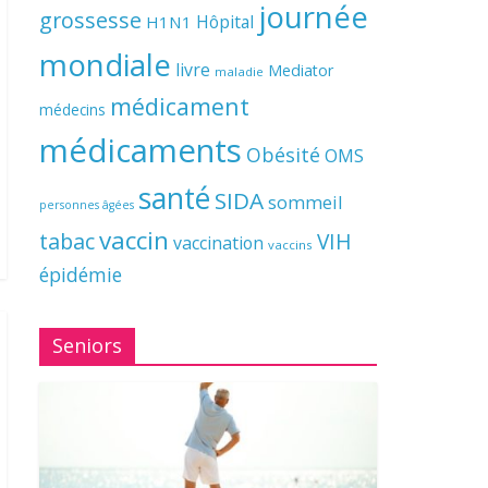
journée
grossesse
Hôpital
H1N1
mondiale
livre
Mediator
maladie
médicament
médecins
médicaments
Obésité
OMS
santé
SIDA
sommeil
personnes âgées
vaccin
tabac
VIH
vaccination
vaccins
épidémie
Seniors