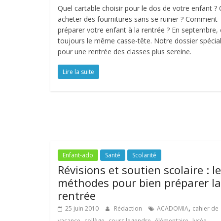
Quel cartable choisir pour le dos de votre enfant ?
acheter des fournitures sans se ruiner ? Comment
préparer votre enfant à la rentrée ? En septembre, 
toujours le même casse-tête. Notre dossier spécia
pour une rentrée des classes plus sereine.
Lire la suite
Enfant-ado
Santé
Scolarité
Révisions et soutien scolaire : l
méthodes pour bien préparer la
rentrée
,
25 juin 2010
Rédaction
ACADOMIA
cahier de
,
,
,
,
,
vacance
collège
cours legendre
élémentaire
lycée