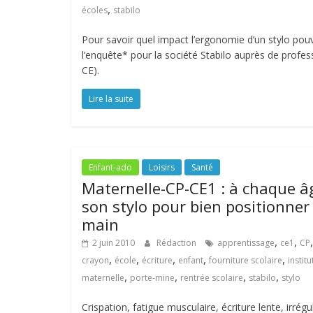
,
écoles
stabilo
Pour savoir quel impact l’ergonomie d’un stylo pouv
l’enquête* pour la société Stabilo auprès de profes
CE).
Lire la suite
Enfant-ado
Loisirs
Santé
Maternelle-CP-CE1 : à chaque â
son stylo pour bien positionner 
main
,
,
,
2 juin 2010
Rédaction
apprentissage
ce1
CP
,
,
,
,
,
crayon
école
écriture
enfant
fourniture scolaire
instit
,
,
,
,
maternelle
porte-mine
rentrée scolaire
stabilo
stylo
Crispation, fatigue musculaire, écriture lente, irrégu