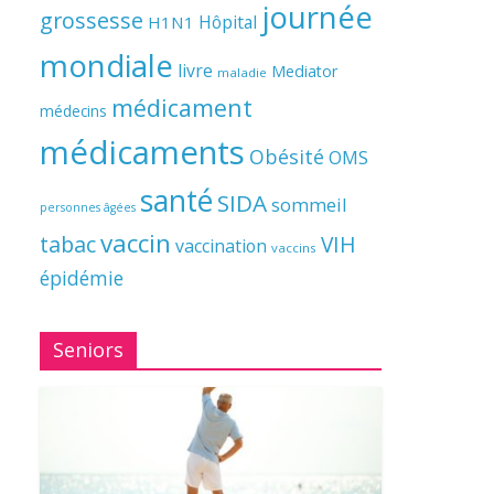
journée
grossesse
Hôpital
H1N1
mondiale
livre
Mediator
maladie
médicament
médecins
médicaments
Obésité
OMS
santé
SIDA
sommeil
personnes âgées
vaccin
tabac
VIH
vaccination
vaccins
épidémie
Seniors