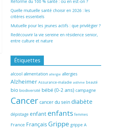
Réforme du 100 % santé : où en est-on ?
Quelle mutuelle santé choisir en 2026 : les
critères essentiels
Mutuelle pour les jeunes actifs : que privilégier ?
Redécouvrir la vie sereine en résidence senior,
entre culture et nature
Étiquettes
alcool
alimentation
allergies
allergie
Alzheimer
Assurance-maladie
beauté
asthme
bio
bébé (0-2 ans)
campagne
biodiversité
Cancer
diabète
cancer du sein
enfants
enfant
dépistage
femmes
Grippe
Français
France
grippe A