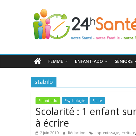
24h
Santé
La
santé
de
FEMME
ENFANT-ADO
SÉNIORS
toute
la
famille
stabilo
Enfant-ado
Psychologie
Santé
Scolarité : 1 enfant su
à écrire
,
2 juin 2010
Rédaction
apprentissage
écriture