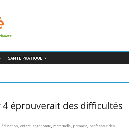
SANTÉ PRATIQUE
r 4 éprouverait des difficultés
,
,
,
,
,
,
éducation
enfant
ergonomie
maternelle
primaire
professeur des