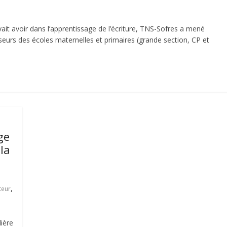
ait avoir dans l’apprentissage de l’écriture, TNS-Sofres a mené
seurs des écoles maternelles et primaires (grande section, CP et
ge
la
,
uteur
lière