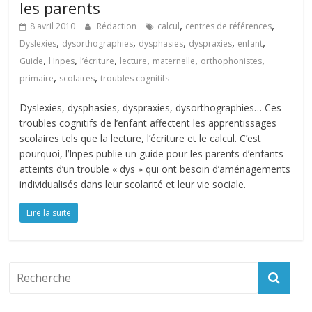
les parents
,
,
8 avril 2010
Rédaction
calcul
centres de références
,
,
,
,
,
Dyslexies
dysorthographies
dysphasies
dyspraxies
enfant
,
,
,
,
,
,
Guide
l'Inpes
l’écriture
lecture
maternelle
orthophonistes
,
,
primaire
scolaires
troubles cognitifs
Dyslexies, dysphasies, dyspraxies, dysorthographies… Ces
troubles cognitifs de l’enfant affectent les apprentissages
scolaires tels que la lecture, l’écriture et le calcul. C’est
pourquoi, l’Inpes publie un guide pour les parents d’enfants
atteints d’un trouble « dys » qui ont besoin d’aménagements
individualisés dans leur scolarité et leur vie sociale.
Lire la suite