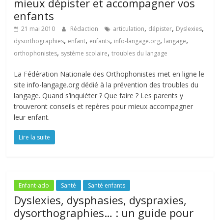
mieux dépister et accompagner vos
enfants
,
,
,
21 mai 2010
Rédaction
articulation
dépister
Dyslexies
,
,
,
,
,
dysorthographies
enfant
enfants
info-langage.org
langage
,
,
orthophonistes
système scolaire
troubles du langage
La Fédération Nationale des Orthophonistes met en ligne le
site info-langage.org dédié à la prévention des troubles du
langage. Quand s’inquiéter ? Que faire ? Les parents y
trouveront conseils et repères pour mieux accompagner
leur enfant.
Lire la suite
Enfant-ado
Santé
Santé enfants
Dyslexies, dysphasies, dyspraxies,
dysorthographies… : un guide pour