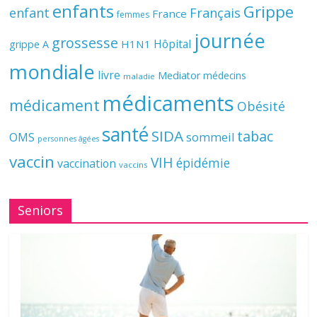
enfants
Grippe
enfant
Français
France
femmes
journée
grossesse
Hôpital
H1N1
grippe A
mondiale
livre
Mediator
médecins
maladie
médicaments
médicament
Obésité
santé
SIDA
tabac
OMS
sommeil
personnes âgées
vaccin
VIH
épidémie
vaccination
vaccins
Seniors