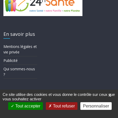
En savoir plus
Mentions légales et
vie privée
Publicité
Qui sommes-nous
?
Ce site utilise des cookies et vous donne le contrôle sur ceux que
X
vous souhaitez activer
Copyright © 2026
24h Santé
. Tous droits réservés.
Theme ColorMag par
ThemeGrill.
. Propulsé par
WordPress
.
Tout accepter
Tout refuser
Personnaliser