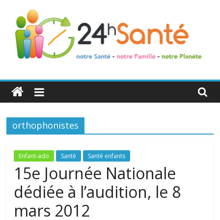
24h
Santé
orthophonistes
La
santé
de
Enfant-ado
Santé
Santé enfants
toute
15e Journée Nationale
la
dédiée à l’audition, le 8
famille
mars 2012