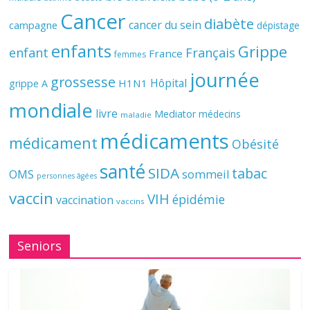
Cancer
diabète
cancer du sein
campagne
dépistage
enfants
Grippe
enfant
Français
France
femmes
journée
grossesse
Hôpital
H1N1
grippe A
mondiale
livre
Mediator
médecins
maladie
médicaments
médicament
Obésité
santé
SIDA
tabac
OMS
sommeil
personnes âgées
vaccin
VIH
épidémie
vaccination
vaccins
Seniors