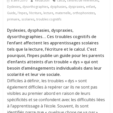
,
,
8 avril 2010
Rédaction
calcul
centres de références
,
,
,
,
,
Dyslexies
dysorthographies
dysphasies
dyspraxies
enfant
,
,
,
,
,
,
Guide
l'Inpes
l’écriture
lecture
maternelle
orthophonistes
,
,
primaire
scolaires
troubles cognitifs
Dyslexies, dysphasies, dyspraxies,
dysorthographies… Ces troubles cognitifs de
l’enfant affectent les apprentissages scolaires
tels que la lecture, l’écriture et le calcul. C’est
pourquoi, l’Inpes publie un guide pour les parents
d’enfants atteints d’un trouble « dys » qui ont
besoin d’aménagements individualisés dans leur
scolarité et leur vie sociale.
Difficiles à définir, les troubles « dys » sont
également difficiles à repérer car ils ne sont pas
visibles au premier abord en raison de leurs
spécificités et se confondent avec les difficultés liées
à l’apprentissage à l’école. Souvent, ils sont
identifiés parce que «
quelque chose ne va pas
»