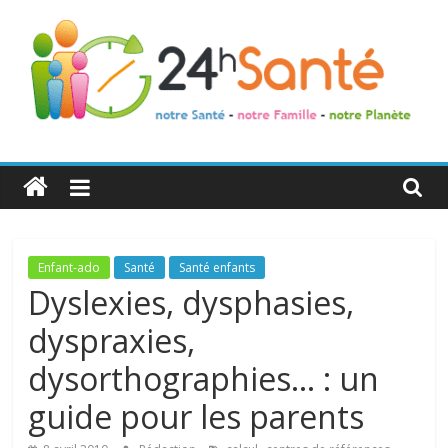
24h
Santé
La
Enfant-ado
Santé
Santé enfants
santé
Dyslexies, dysphasies,
de
dyspraxies,
toute
la
dysorthographies… : un
famille
guide pour les parents