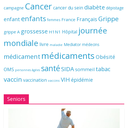
Cancer
diabète
cancer du sein
campagne
dépistage
enfants
Grippe
enfant
Français
France
femmes
journée
grossesse
Hôpital
H1N1
grippe A
mondiale
livre
Mediator
médecins
maladie
médicaments
médicament
Obésité
santé
SIDA
tabac
OMS
sommeil
personnes âgées
vaccin
VIH
épidémie
vaccination
vaccins
Seniors