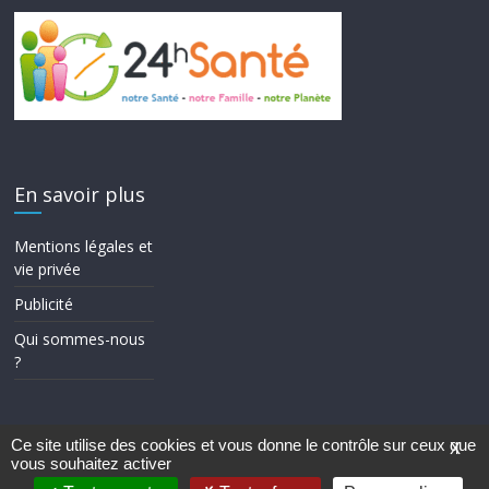
En savoir plus
Mentions légales et
vie privée
Publicité
Qui sommes-nous
?
Ce site utilise des cookies et vous donne le contrôle sur ceux que
X
vous souhaitez activer
Copyright © 2026
24h Santé
. Tous droits réservés.
Theme ColorMag par
ThemeGrill.
. Propulsé par
WordPress
.