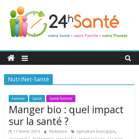
24h
Santé
NutriNet-Santé
La
santé
de
Femme
Santé
Santé femme
toute
Manger bio : quel impact
la
sur la santé ?
famille
,
11 février 2014
Rédaction
agriculture biologique
,
,
,
,