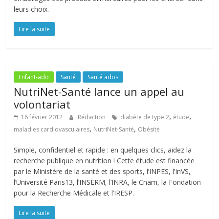
leurs choix.
Lire la suite
Enfant-ado
Santé
Santé ados
NutriNet-Santé lance un appel au
volontariat
,
,
16 février 2012
Rédaction
diabète de type 2
étude
,
,
maladies cardiovasculaires
NutriNet-Santé
Obésité
Simple, confidentiel et rapide : en quelques clics, aidez la
recherche publique en nutrition ! Cette étude est financée
par le Ministère de la santé et des sports, l’INPES, l’InVS,
l’Université Paris13, l’INSERM, l’INRA, le Cnam, la Fondation
pour la Recherche Médicale et l’IRESP.
Lire la suite