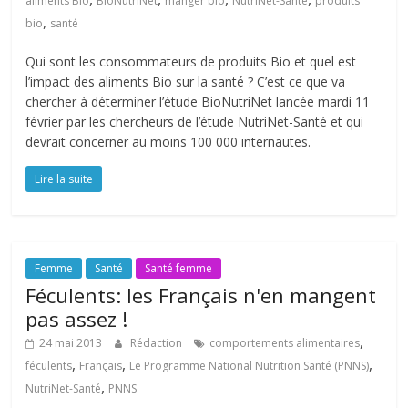
aliments Bio
BioNutriNet
manger bio
NutriNet-Santé
produits
,
bio
santé
Qui sont les consommateurs de produits Bio et quel est
l’impact des aliments Bio sur la santé ? C’est ce que va
chercher à déterminer l’étude BioNutriNet lancée mardi 11
février par les chercheurs de l’étude NutriNet-Santé et qui
devrait concerner au moins 100 000 internautes.
Lire la suite
Femme
Santé
Santé femme
Féculents: les Français n'en mangent
pas assez !
,
24 mai 2013
Rédaction
comportements alimentaires
,
,
,
féculents
Français
Le Programme National Nutrition Santé (PNNS)
,
NutriNet-Santé
PNNS