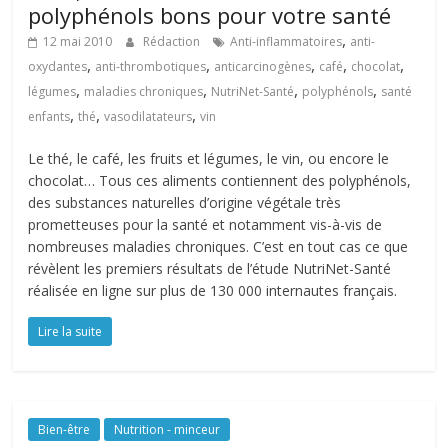
polyphénols bons pour votre santé
,
12 mai 2010
Rédaction
Anti-inflammatoires
anti-
,
,
,
,
,
oxydantes
anti-thrombotiques
anticarcinogènes
café
chocolat
,
,
,
,
légumes
maladies chroniques
NutriNet-Santé
polyphénols
santé
,
,
,
enfants
thé
vasodilatateurs
vin
Le thé, le café, les fruits et légumes, le vin, ou encore le
chocolat… Tous ces aliments contiennent des polyphénols,
des substances naturelles d’origine végétale très
prometteuses pour la santé et notamment vis-à-vis de
nombreuses maladies chroniques. C’est en tout cas ce que
révèlent les premiers résultats de l’étude NutriNet-Santé
réalisée en ligne sur plus de 130 000 internautes français.
Lire la suite
Bien-être
Nutrition - minceur