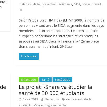
onnes
,
,
,
,
,
,
,
malades
Malte
prévention
Roumanie
SIDA
suisse
travail
es
UE
Selon l’étude Euro HIV Index (EHIVI) 2009, le nombre de
personnes vivant avec le SIDA augmente dans les pays
membres de l’Union Européenne. Le premier Indice
européen concernant les stratégies et les pratiques
associées au SIDA place la France à la 12ème place
d’un classement qui réunit 29 états.
Lire la suite
Enfant-ado
Santé
Santé ados
ude
Le projet i-Share va étudier la
santé de 30 000 étudiants
,
,
4 avril 2013
Rédaction
dépression
étude
,
,
,
étudiants
i-Share
migraine
santé