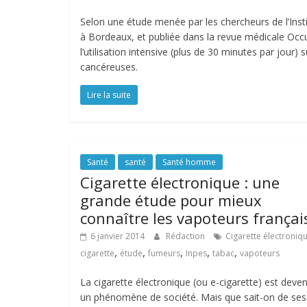
Selon une étude menée par les chercheurs de l’Inst
à Bordeaux, et publiée dans la revue médicale Occup
l’utilisation intensive (plus de 30 minutes par jour
cancéreuses.
Lire la suite
Santé
santé
Santé homme
Cigarette électronique : une
grande étude pour mieux
connaître les vapoteurs françai
6 janvier 2014
Rédaction
Cigarette électroniq
,
,
,
,
,
cigarette
étude
fumeurs
Inpes
tabac
vapoteurs
La cigarette électronique (ou e-cigarette) est deve
un phénomène de société. Mais que sait-on de ses