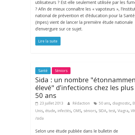
utilisateurs ? Est-elle seulement utilisée par les fu
? Afin de mieux connaître les « vapoteurs », l’Institu
national de prévention et d’éducation pour la Santé
(Inpes) vient de lancer la première étude nationale
d’envergure sur ce sujet.
Lire la suite
Santé
Séniors
Sida : un nombre "étonnamme
élevé" d’infections chez les plus
50 ans
,
,
23 juillet 2013
Rédaction
50 ans
diagnostic
E
,
,
,
,
,
,
,
,
Unis
étude
infectés
OMS
séniors
SIDA
test
Viagra
VI
/sida
Selon une étude publiée dans le bulletin de