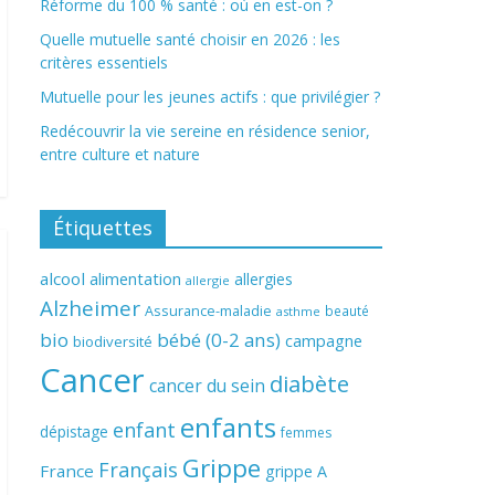
Réforme du 100 % santé : où en est-on ?
Quelle mutuelle santé choisir en 2026 : les
critères essentiels
Mutuelle pour les jeunes actifs : que privilégier ?
Redécouvrir la vie sereine en résidence senior,
entre culture et nature
Étiquettes
alcool
alimentation
allergies
allergie
Alzheimer
Assurance-maladie
beauté
asthme
bio
bébé (0-2 ans)
campagne
biodiversité
Cancer
diabète
cancer du sein
enfants
enfant
dépistage
femmes
Grippe
Français
France
grippe A