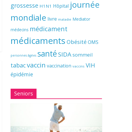
journée
grossesse
Hôpital
H1N1
mondiale
livre
Mediator
maladie
médicament
médecins
médicaments
Obésité
OMS
santé
SIDA
sommeil
personnes âgées
vaccin
tabac
VIH
vaccination
vaccins
épidémie
Seniors