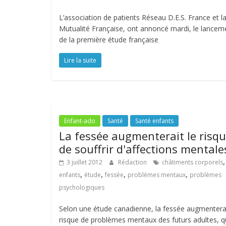
L’association de patients Réseau D.E.S. France et l
Mutualité Française, ont annoncé mardi, le lancem
de la première étude française
Lire la suite
Enfant-ado
Santé
Santé enfants
La fessée augmenterait le risq
de souffrir d'affections mentale
,
3 juillet 2012
Rédaction
châtiments corporels
,
,
,
,
enfants
étude
fessée
problèmes mentaux
problèmes
psychologiques
Selon une étude canadienne, la fessée augmenterai
risque de problèmes mentaux des futurs adultes, 