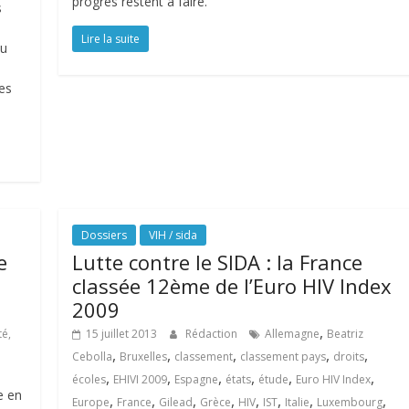
progrès restent à faire.
s
Lire la suite
au
les
Dossiers
VIH / sida
e
Lutte contre le SIDA : la France
classée 12ème de l’Euro HIV Index
2009
,
té,
15 juillet 2013
Rédaction
Allemagne
Beatriz
,
,
,
,
,
Cebolla
Bruxelles
classement
classement pays
droits
,
,
,
,
,
,
écoles
EHIVI 2009
Espagne
états
étude
Euro HIV Index
e en
,
,
,
,
,
,
,
,
Europe
France
Gilead
Grèce
HIV
IST
Italie
Luxembourg