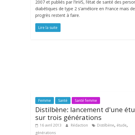
2007 et publiés par l’InVS, l’état de santé des pers
diabétiques de type 2 s’améliore en France mais d
progrès restent à faire.
Lire la suite
Femme
Santé
Santé femme
Distilbène: lancement d'une ét
sur trois générations
,
,
16 avril 2013
Rédaction
Distilbène
étude
générations