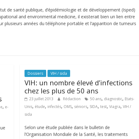
itut de santé publique, d’épidémiologie et de développement (Isped)
ational and environmental medicine, il existerait bien un lien entre
) sur plusieurs années du téléphone portable et l’apparition de tumeurs
Dossiers
VIH / sida
VIH: un nombre élevé d’infections
chez les plus de 50 ans
s
,
,
23 juillet 2013
Rédaction
50 ans
diagnostic
Etats-
,
,
,
,
,
,
,
,
,
Unis
étude
infectés
OMS
séniors
SIDA
test
Viagra
VIH /
ue
e-
sida
Selon une étude publiée dans le bulletin de
nue
l’Organisation Mondiale de la Santé, les traitements