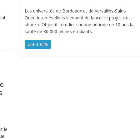
a
Les universités de Bordeaux et de Versailles-Saint-
ent
Quentin-en-Yvelines viennent de lancer le projet « i-
share ». Objectif : étudier sur une période de 10 ans la
santé de 30 000 jeunes étudiants.
Lire la suite
ue
s
t le
que