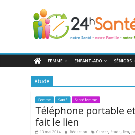
24h
Santé
La
santé
de
FEMME
ENFANT-ADO
SÉNIORS
toute
la
famille
étude
Femme
Santé
Santé femme
Téléphone portable et
fait le lien
,
,
,
13 mai 2014
Rédaction
Cancer
étude
lien
p