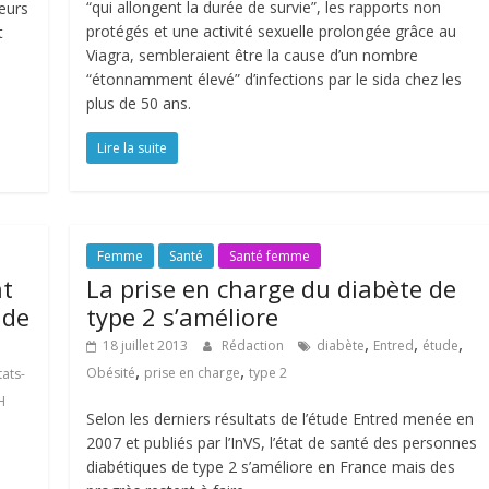
“qui allongent la durée de survie”, les rapports non
meurs
protégés et une activité sexuelle prolongée grâce au
t
Viagra, sembleraient être la cause d’un nombre
“étonnamment élevé” d’infections par le sida chez les
plus de 50 ans.
Lire la suite
Femme
Santé
Santé femme
nt
La prise en charge du diabète de
 de
type 2 s’améliore
,
,
,
18 juillet 2013
Rédaction
diabète
Entred
étude
,
,
Obésité
prise en charge
type 2
tats-
H
Selon les derniers résultats de l’étude Entred menée en
2007 et publiés par l’InVS, l’état de santé des personnes
diabétiques de type 2 s’améliore en France mais des