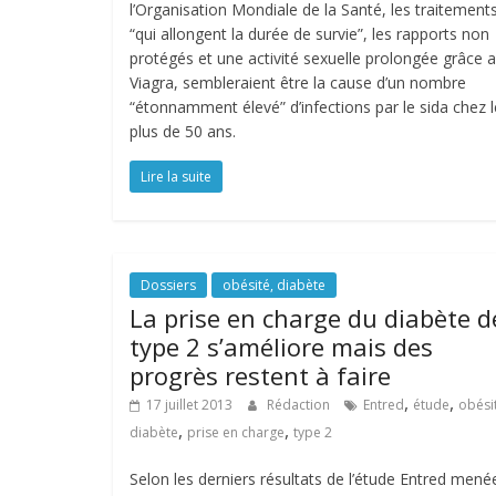
l’Organisation Mondiale de la Santé, les traitement
“qui allongent la durée de survie”, les rapports non
protégés et une activité sexuelle prolongée grâce 
Viagra, sembleraient être la cause d’un nombre
“étonnamment élevé” d’infections par le sida chez 
plus de 50 ans.
Lire la suite
Dossiers
obésité, diabète
La prise en charge du diabète d
type 2 s’améliore mais des
progrès restent à faire
,
,
17 juillet 2013
Rédaction
Entred
étude
obési
,
,
diabète
prise en charge
type 2
Selon les derniers résultats de l’étude Entred mené