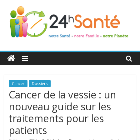
24h
Santé
La
Cancer
Dossiers
santé
Cancer de la vessie : un
de
nouveau guide sur les
toute
la
traitements pour les
famille
patients