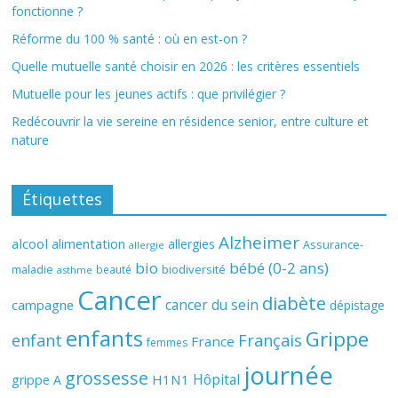
fonctionne ?
Réforme du 100 % santé : où en est-on ?
Quelle mutuelle santé choisir en 2026 : les critères essentiels
Mutuelle pour les jeunes actifs : que privilégier ?
Redécouvrir la vie sereine en résidence senior, entre culture et
nature
Étiquettes
Alzheimer
alcool
alimentation
allergies
Assurance-
allergie
bio
bébé (0-2 ans)
biodiversité
maladie
beauté
asthme
Cancer
diabète
cancer du sein
campagne
dépistage
enfants
Grippe
enfant
Français
France
femmes
journée
grossesse
Hôpital
H1N1
grippe A