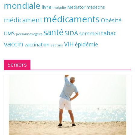
mondiale
livre
Mediator
médecins
maladie
médicaments
médicament
Obésité
santé
SIDA
tabac
OMS
sommeil
personnes âgées
vaccin
VIH
épidémie
vaccination
vaccins
Seniors