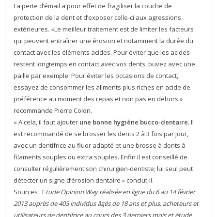
La perte d’émail a pour effet de fragiliser la couche de
protection de la dent et d’exposer celle-ci aux agressions
extérieures. «Le meilleur traitement est de limiter les facteurs
qui peuvent entraîner une érosion et notamment la durée du
contact avec les éléments acides. Pour éviter que les acides
restent longtemps en contact avec vos dents, buvez avec une
paille par exemple. Pour éviter les occasions de contact,
essayez de consommer les aliments plus riches en acide de
préférence au moment des repas et non pas en dehors »
recommande Pierre Colon.
« A cela, il faut ajouter
une bonne hygiène bucco-dentaire.
Il
est recommandé de se brosser les dents 2 à 3 fois par jour,
avec un dentifrice au fluor adapté et une brosse à dents à
filaments souples ou extra souples. Enfin il est conseillé de
consulter régulièrement son chirurgien-dentiste; lui seul peut
détecter un signe d’érosion dentaire » conclut-il.
Sources : E
tude Opinion Way réalisée en ligne du 6 au 14 février
2013 auprès de 403 individus âgés de 18 ans et plus, acheteurs et
utilisateurs de dentifrice au cours des 3 derniers mois et étude