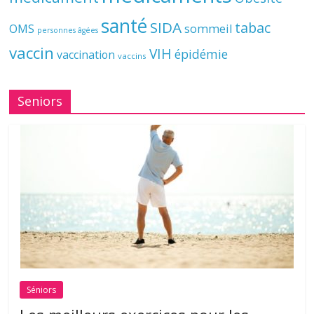
santé
SIDA
tabac
OMS
sommeil
personnes âgées
vaccin
VIH
épidémie
vaccination
vaccins
Seniors
Séniors