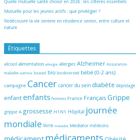
Quelle mutuelle santé choisir en 2026 : les critères essentiels
Mutuelle pour les jeunes actifs : que privilégier ?
Redécouvrir la vie sereine en résidence senior, entre culture et
nature
Étiquettes
Alzheimer
alcool
alimentation
allergies
Assurance-
allergie
bio
bébé (0-2 ans)
biodiversité
maladie
beauté
asthme
Cancer
diabète
cancer du sein
campagne
dépistage
enfants
Grippe
enfant
Français
France
femmes
journée
grossesse
Hôpital
H1N1
grippe A
mondiale
livre
Mediator
médecins
maladie
médicaments
médicament
Obésité