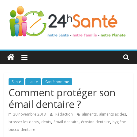
24h
Santé
La
Santé
santé
Santé homme
santé
Comment protéger son
de
émail dentaire ?
toute
la
,
,
20 novembre 2013
Rédaction
aliments
aliments acides
famille
,
,
,
,
brosser les dents
dents
émail dentaire
érosion dentaire
hygiène
bucco-dentaire