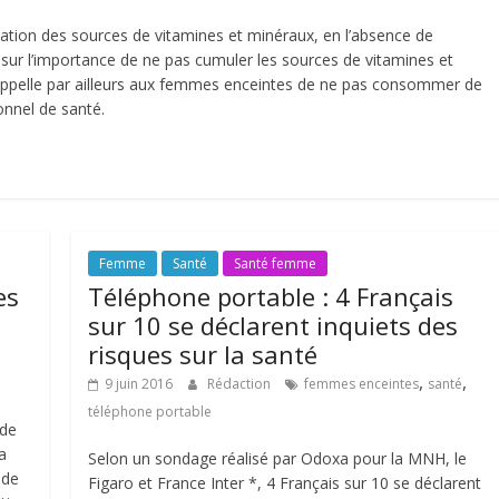
cation des sources de vitamines et minéraux, en l’absence de
on sur l’importance de ne pas cumuler les sources de vitamines et
 rappelle par ailleurs aux femmes enceintes de ne pas consommer de
onnel de santé.
Femme
Santé
Santé femme
es
Téléphone portable : 4 Français
sur 10 se déclarent inquiets des
risques sur la santé
,
,
9 juin 2016
Rédaction
femmes enceintes
santé
téléphone portable
 de
a
Selon un sondage réalisé par Odoxa pour la MNH, le
 de
Figaro et France Inter *, 4 Français sur 10 se déclarent