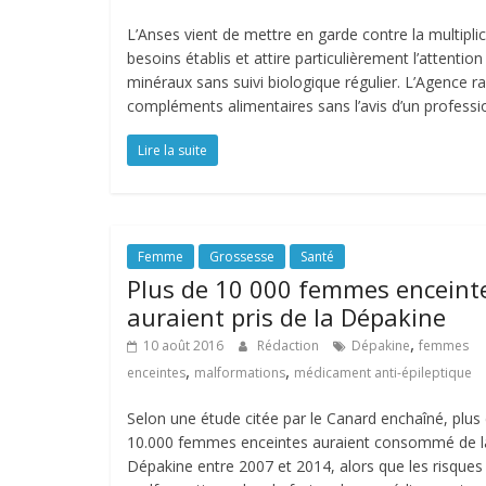
L’Anses vient de mettre en garde contre la multipli
besoins établis et attire particulièrement l’attenti
minéraux sans suivi biologique régulier. L’Agence
compléments alimentaires sans l’avis d’un professi
Lire la suite
Femme
Grossesse
Santé
Plus de 10 000 femmes enceint
auraient pris de la Dépakine
,
10 août 2016
Rédaction
Dépakine
femmes
,
,
enceintes
malformations
médicament anti-épileptique
Selon une étude citée par le Canard enchaîné, plus
10.000 femmes enceintes auraient consommé de l
Dépakine entre 2007 et 2014, alors que les risques