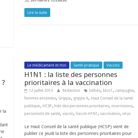
Lire la suite
Le médicament et moi
Santé pratique
Vaccins
H1N1 : la liste des personnes
 ?
prioritaires à la vaccination
,
,
,
12 juillet 2013
Rédaction
bébés
bloc1
campagne
,
,
,
femmes enceintes
Grippe
grippe A
Haut Conseil de la santé
,
,
,
,
publique
HCSP
liste des personnes prioritaires
nourrissons
r la
,
,
,
,
personnels de santé
vaccin
Vaccin H1N1
vaccination
virus
dant
Le Haut Conseil de la santé publique (HCSP) vient de
Une
publier ce jeudi la liste des personnes prioritaires pour