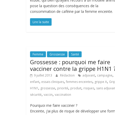
étude, qui bien qu’ayant recours à un modèle anima
pose la question des conséquences de la
consommation de caféine par la femme enceinte.
Lire la suite
Femme
Grossesse
Santé
Grossesse : pourquoi me faire
vacciner contre la grippe H1N1 
,
,
9 juillet 2013
Rédaction
adjuvant
campagne
,
,
,
,
enfant
essais cliniques
femmes enceintes
grippe A
Gri
,
,
,
,
,
H1N1
grossesse
priorité
produit
risques
sans adjuvan
,
,
sécurité
vaccin
vaccination
Pourquoi me faire vacciner ?
Enceinte, j’ai plus de risque de développer une for