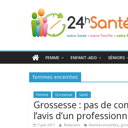
24h
Santé
La
santé
de
FEMME
ENFANT-ADO
SÉNIORS
toute
la
famille
femmes enceintes
Femme
Grossesse
Santé
Grossesse : pas de co
l’avis d’un profession
,
7 juin 2017
Rédaction
femmes enceintes
gros