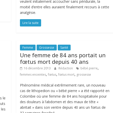
veulent initialement accoucher sans péridurale, la
moitié d’entre elles auraient finalement recours à cette
analgésie.
Lire la suite
Femme
Grossesse
Santé
Une femme de 84 ans portait un
fœtus mort depuis 40 ans
,
16 décembre 2013
Rédaction
bébé pierre
,
,
,
femmes enceintes
fœtus
fœtus mort
grossesse
Phénomène médical extrêmement rare, un nouveau
cas de lithopedion ou « bébé pierre » a été rapporté en
Colombie où une femme de 84 ans hospitalisée pour
s le
des douleurs à l’abdomen et des maux de tête «
tuts
abritait » dans son ventre depuis 40 ans un fœtus de
 les
32 semaines fossilisé.