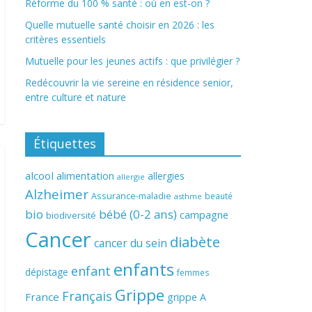
Réforme du 100 % santé : où en est-on ?
Quelle mutuelle santé choisir en 2026 : les
critères essentiels
Mutuelle pour les jeunes actifs : que privilégier ?
Redécouvrir la vie sereine en résidence senior,
entre culture et nature
Étiquettes
alcool
alimentation
allergies
allergie
Alzheimer
Assurance-maladie
beauté
asthme
bio
bébé (0-2 ans)
campagne
biodiversité
Cancer
diabète
cancer du sein
enfants
enfant
dépistage
femmes
Grippe
Français
France
grippe A