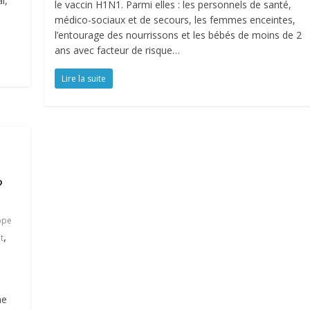
l,
le vaccin H1N1. Parmi elles : les personnels de santé,
médico-sociaux et de secours, les femmes enceintes,
l’entourage des nourrissons et les bébés de moins de 2
ans avec facteur de risque…
Lire la suite
?
ppe
,
t
me