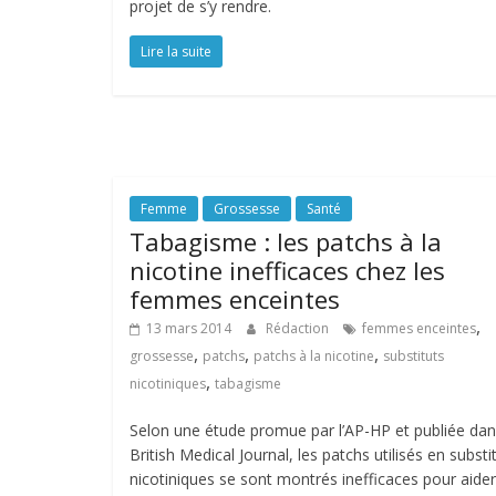
projet de s’y rendre.
Lire la suite
Femme
Grossesse
Santé
Tabagisme : les patchs à la
nicotine inefficaces chez les
femmes enceintes
,
13 mars 2014
Rédaction
femmes enceintes
,
,
,
grossesse
patchs
patchs à la nicotine
substituts
,
nicotiniques
tabagisme
Selon une étude promue par l’AP-HP et publiée dan
British Medical Journal, les patchs utilisés en substi
nicotiniques se sont montrés inefficaces pour aider