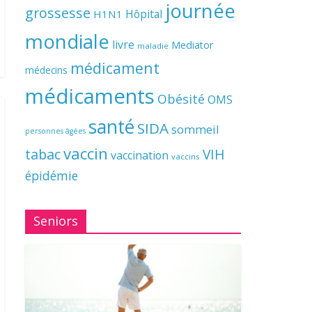
journée
grossesse
Hôpital
H1N1
mondiale
livre
Mediator
maladie
médicament
médecins
médicaments
Obésité
OMS
santé
SIDA
sommeil
personnes âgées
vaccin
tabac
VIH
vaccination
vaccins
épidémie
Seniors