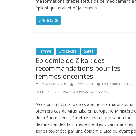
malformations chez le fœtus de ce médicament an
épileptique étaient déjà connus.
Lire la suite
Femme
Grossesse
Santé
Epidémie de Zika : des
recommandations pour les
femmes enceintes
,
27 janvier 2016
Rédaction
Epidémie de Zika
,
,
,
femmes enceintes
grossesse
santé
Zika
Alors qu’un hôpital danois a annoncé mardi soir un
premiers cas de virus Zika en Europe, le Ministère 
de la Santé vient d’émettre des recommandations 
destination des femmes enceintes vivant dans les
zones touchées par une épidémie Zika ou ayant p