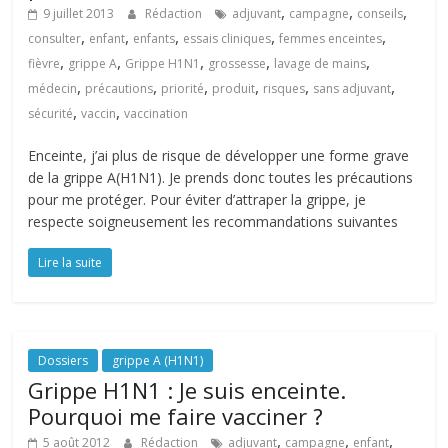
,
,
,
9 juillet 2013
Rédaction
adjuvant
campagne
conseils
,
,
,
,
,
consulter
enfant
enfants
essais cliniques
femmes enceintes
,
,
,
,
,
fièvre
grippe A
Grippe H1N1
grossesse
lavage de mains
,
,
,
,
,
,
médecin
précautions
priorité
produit
risques
sans adjuvant
,
,
sécurité
vaccin
vaccination
Enceinte, j’ai plus de risque de développer une forme grave
de la grippe A(H1N1). Je prends donc toutes les précautions
pour me protéger. Pour éviter d’attraper la grippe, je
respecte soigneusement les recommandations suivantes
Lire la suite
Dossiers
grippe A (H1N1)
Grippe H1N1 : Je suis enceinte.
Pourquoi me faire vacciner ?
,
,
,
5 août 2012
Rédaction
adjuvant
campagne
enfant