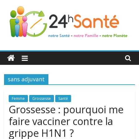
24h
Santé
sans adjuvant
La
santé
de
Femme
Grossesse
Santé
toute
Grossesse : pourquoi me
la
faire vacciner contre la
famille
grippe H1N1 ?