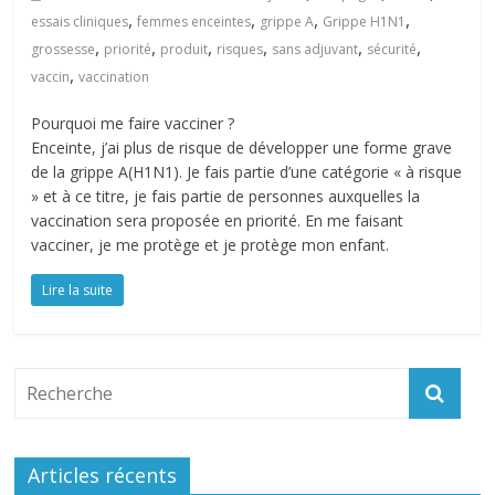
,
,
,
,
essais cliniques
femmes enceintes
grippe A
Grippe H1N1
,
,
,
,
,
,
grossesse
priorité
produit
risques
sans adjuvant
sécurité
,
vaccin
vaccination
Pourquoi me faire vacciner ?
Enceinte, j’ai plus de risque de développer une forme grave
de la grippe A(H1N1). Je fais partie d’une catégorie « à risque
» et à ce titre, je fais partie de personnes auxquelles la
vaccination sera proposée en priorité. En me faisant
vacciner, je me protège et je protège mon enfant.
Lire la suite
Articles récents