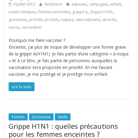
,
,
,
9 juillet 2013
Rédaction
adjuvant
campagne
enfant
,
,
,
,
essais cliniques
femmes enceintes
grippe A
Grippe H1N1
,
,
,
,
,
,
grossesse
priorité
produit
risques
sans adjuvant
sécurité
,
vaccin
vaccination
Pourquoi me faire vacciner ?
Enceinte, j’ai plus de risque de développer une forme grave
de la grippe A(H1N1). Je fais partie d’une catégorie « à risque
» et à ce titre, je fais partie de personnes auxquelles la
vaccination sera proposée en priorité. En me faisant
vacciner, je me protège et je protège mon enfant.
Lire la suite
Femme
Grossesse
Santé
Grippe H1N1 : quelles précautions
pour les femmes enceintes ?