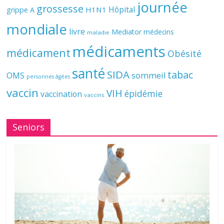
journée
grossesse
Hôpital
H1N1
grippe A
mondiale
livre
Mediator
médecins
maladie
médicaments
médicament
Obésité
santé
SIDA
tabac
OMS
sommeil
personnes âgées
vaccin
VIH
épidémie
vaccination
vaccins
Seniors