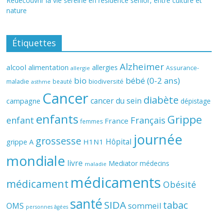
Redécouvrir la vie sereine en résidence senior, entre culture et
nature
Étiquettes
Alzheimer
alcool
alimentation
allergies
Assurance-
allergie
bio
bébé (0-2 ans)
biodiversité
maladie
beauté
asthme
Cancer
diabète
cancer du sein
campagne
dépistage
enfants
Grippe
enfant
Français
France
femmes
journée
grossesse
Hôpital
H1N1
grippe A
mondiale
livre
Mediator
médecins
maladie
médicaments
médicament
Obésité
santé
SIDA
tabac
OMS
sommeil
personnes âgées