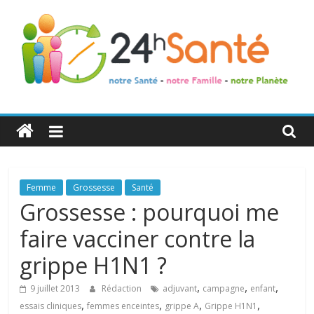
24h
Santé
La
Femme
Grossesse
Santé
santé
Grossesse : pourquoi me
de
faire vacciner contre la
toute
la
grippe H1N1 ?
famille
,
,
,
9 juillet 2013
Rédaction
adjuvant
campagne
enfant
,
,
,
,
essais cliniques
femmes enceintes
grippe A
Grippe H1N1