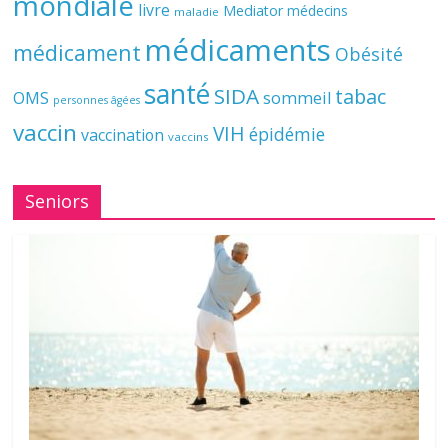
mondiale
livre
Mediator
médecins
maladie
médicaments
médicament
Obésité
santé
SIDA
tabac
OMS
sommeil
personnes âgées
vaccin
VIH
épidémie
vaccination
vaccins
Seniors