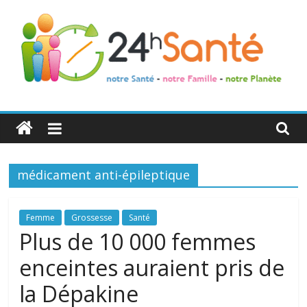
24h
Santé
médicament anti-épileptique
La
santé
de
Femme
Grossesse
Santé
toute
Plus de 10 000 femmes
la
enceintes auraient pris de
famille
la Dépakine