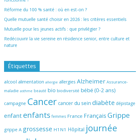
Réforme du 100 % santé : où en est-on ?
Quelle mutuelle santé choisir en 2026 : les critères essentiels
Mutuelle pour les jeunes actifs : que privilégier ?
Redécouvrir la vie sereine en résidence senior, entre culture et
nature
Étiquettes
Alzheimer
alcool
alimentation
allergies
Assurance-
allergie
bio
bébé (0-2 ans)
biodiversité
maladie
beauté
asthme
Cancer
diabète
cancer du sein
campagne
dépistage
enfants
Grippe
enfant
Français
France
femmes
journée
grossesse
Hôpital
H1N1
grippe A