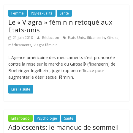
Femme
Psy-sexualité
Santé
Le « Viagra » féminin retoqué aux
Etats-unis
,
,
,
21 juin 2010
Rédaction
Etats-Unis
flibanserin
Girosa
,
médicaments
Viagra féminin
L’Agence américaine des médicaments s’est prononcée
contre la mise sur le marché du Girosa® (flibanserin) de
Boehringer Ingelheim, jugé trop peu efficace pour
augmenter le désir sexuel féminin.
Lire la suite
Enfant-ado
Psychologie
Santé
Adolescents: le manque de sommeil