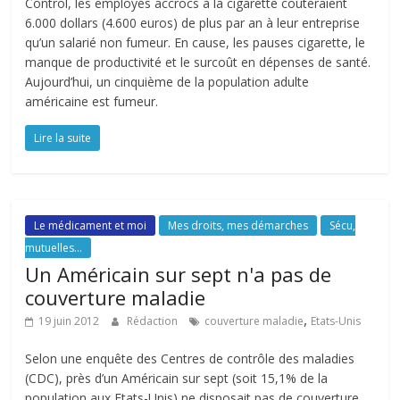
Control, les employés accrocs à la cigarette coûteraient
6.000 dollars (4.600 euros) de plus par an à leur entreprise
qu’un salarié non fumeur. En cause, les pauses cigarette, le
manque de productivité et le surcoût en dépenses de santé.
Aujourd’hui, un cinquième de la population adulte
américaine est fumeur.
Lire la suite
Le médicament et moi
Mes droits, mes démarches
Sécu,
mutuelles...
Un Américain sur sept n'a pas de
couverture maladie
,
19 juin 2012
Rédaction
couverture maladie
Etats-Unis
Selon une enquête des Centres de contrôle des maladies
(CDC), près d’un Américain sur sept (soit 15,1% de la
population aux Etats-Unis) ne disposait pas de couverture