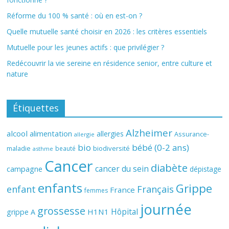
Réforme du 100 % santé : où en est-on ?
Quelle mutuelle santé choisir en 2026 : les critères essentiels
Mutuelle pour les jeunes actifs : que privilégier ?
Redécouvrir la vie sereine en résidence senior, entre culture et
nature
Étiquettes
Alzheimer
alcool
alimentation
allergies
Assurance-
allergie
bio
bébé (0-2 ans)
biodiversité
maladie
beauté
asthme
Cancer
diabète
cancer du sein
campagne
dépistage
enfants
Grippe
enfant
Français
France
femmes
journée
grossesse
Hôpital
H1N1
grippe A