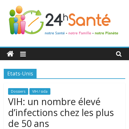
24h
Santé
Etats-Unis
La
santé
de
Dossiers
VIH / sida
toute
VIH: un nombre élevé
la
d’infections chez les plus
famille
de 50 ans