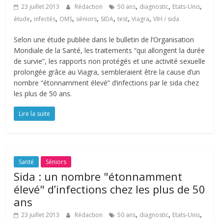
,
,
,
23 juillet 2013
Rédaction
50 ans
diagnostic
Etats-Unis
,
,
,
,
,
,
,
étude
infectés
OMS
séniors
SIDA
test
Viagra
VIH / sida
Selon une étude publiée dans le bulletin de l’Organisation
Mondiale de la Santé, les traitements “qui allongent la durée
de survie”, les rapports non protégés et une activité sexuelle
prolongée grâce au Viagra, sembleraient être la cause d’un
nombre “étonnamment élevé” d’infections par le sida chez
les plus de 50 ans.
Lire la suite
Santé
Séniors
Sida : un nombre "étonnamment
élevé" d’infections chez les plus de 50
ans
,
,
,
23 juillet 2013
Rédaction
50 ans
diagnostic
Etats-Unis