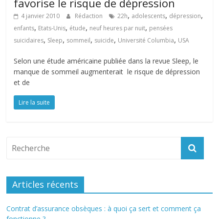
favorise le risque de dépression
,
,
,
4 janvier 2010
Rédaction
22h
adolescents
dépression
,
,
,
,
enfants
Etats-Unis
étude
neuf heures par nuit
pensées
,
,
,
,
,
suicidaires
Sleep
sommeil
suicide
Université Columbia
USA
Selon une étude américaine publiée dans la revue Sleep, le
manque de sommeil augmenterait le risque de dépression
et de
Lire la suite
Articles récents
Contrat d’assurance obsèques : à quoi ça sert et comment ça
fonctionne ?