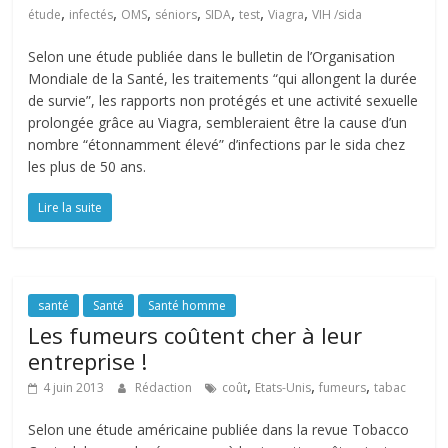
,
,
,
,
,
,
,
étude
infectés
OMS
séniors
SIDA
test
Viagra
VIH /sida
Selon une étude publiée dans le bulletin de l’Organisation
Mondiale de la Santé, les traitements “qui allongent la durée
de survie”, les rapports non protégés et une activité sexuelle
prolongée grâce au Viagra, sembleraient être la cause d’un
nombre “étonnamment élevé” d’infections par le sida chez
les plus de 50 ans.
Lire la suite
santé
Santé
Santé homme
Les fumeurs coûtent cher à leur
entreprise !
,
,
,
4 juin 2013
Rédaction
coût
Etats-Unis
fumeurs
tabac
Selon une étude américaine publiée dans la revue Tobacco