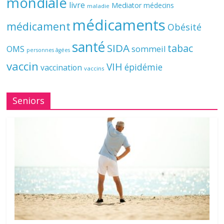
mondiale
livre
Mediator
médecins
maladie
médicaments
médicament
Obésité
santé
SIDA
tabac
OMS
sommeil
personnes âgées
vaccin
VIH
épidémie
vaccination
vaccins
Seniors