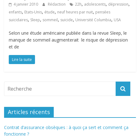
,
,
,
4 janvier 2010
Rédaction
22h
adolescents
dépression
,
,
,
,
enfants
Etats-Unis
étude
neuf heures par nuit
pensées
,
,
,
,
,
suicidaires
Sleep
sommeil
suicide
Université Columbia
USA
Selon une étude américaine publiée dans la revue Sleep, le
manque de sommeil augmenterait le risque de dépression
et de
Lire la suite
Articles récents
Contrat d’assurance obsèques : à quoi ça sert et comment ça
fonctionne ?