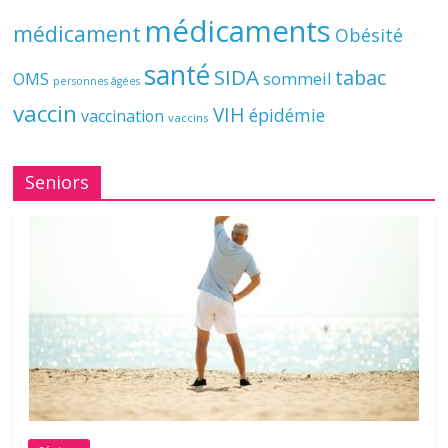
médicaments
médicament
Obésité
santé
SIDA
tabac
OMS
sommeil
personnes âgées
vaccin
VIH
épidémie
vaccination
vaccins
Seniors