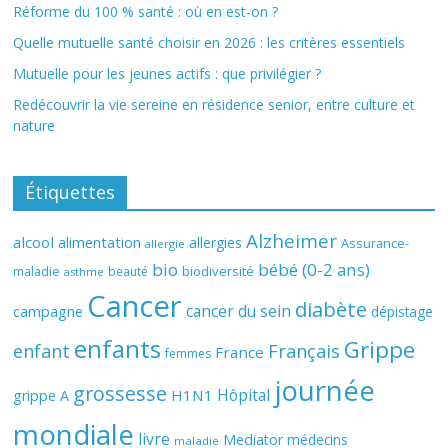
Réforme du 100 % santé : où en est-on ?
Quelle mutuelle santé choisir en 2026 : les critères essentiels
Mutuelle pour les jeunes actifs : que privilégier ?
Redécouvrir la vie sereine en résidence senior, entre culture et
nature
Étiquettes
Alzheimer
alcool
alimentation
allergies
Assurance-
allergie
bio
bébé (0-2 ans)
biodiversité
maladie
beauté
asthme
Cancer
diabète
cancer du sein
campagne
dépistage
enfants
Grippe
enfant
Français
France
femmes
journée
grossesse
Hôpital
H1N1
grippe A
mondiale
livre
Mediator
médecins
maladie