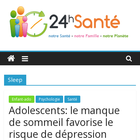
24h
Santé
Sleep
La
santé
de
Enfant-ado
Psychologie
Santé
toute
Adolescents: le manque
la
de sommeil favorise le
famille
risque de dépression