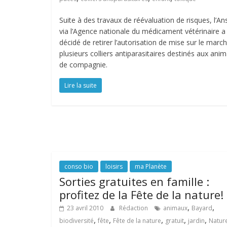
Suite à des travaux de réévaluation de risques, l’An
via l’Agence nationale du médicament vétérinaire a
décidé de retirer l’autorisation de mise sur le marc
plusieurs colliers antiparasitaires destinés aux ani
de compagnie.
Lire la suite
conso bio
loisirs
ma Planète
Sorties gratuites en famille :
profitez de la Fête de la nature!
,
,
23 avril 2010
Rédaction
animaux
Bayard
,
,
,
,
,
biodiversité
fête
Fête de la nature
gratuit
jardin
Natur