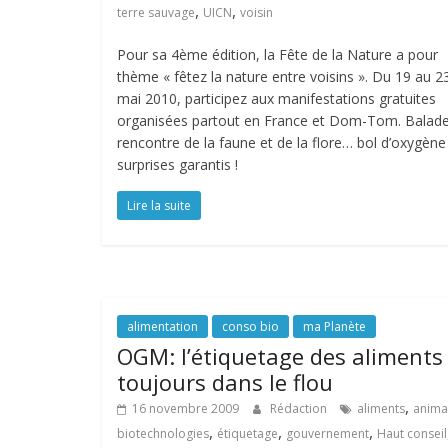
,
,
terre sauvage
UICN
voisin
Pour sa 4ème édition, la Fête de la Nature a pour
thème « fêtez la nature entre voisins ». Du 19 au 2
mai 2010, participez aux manifestations gratuites
organisées partout en France et Dom-Tom. Balade
rencontre de la faune et de la flore… bol d’oxygène
surprises garantis !
Lire la suite
alimentation
conso bio
ma Planète
OGM: l’étiquetage des aliments
toujours dans le flou
,
16 novembre 2009
Rédaction
aliments
anima
,
,
,
biotechnologies
étiquetage
gouvernement
Haut conseil