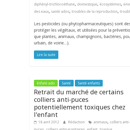
,
,
,
diphényl-trichloroéthane
domestique
écosystèmes
env
,
,
,
des eaux
santé ados
troubles de la reproduction
troub
Les pesticides (ou phytopharmaceutiques) sont des
protéger les végétaux, et utilisées pour la préventio
que plantes, animaux, champignons, bactéries, pour 
urbain, de voirie…).
Lire la suite
Enfant-ado
Santé
Santé enfants
Retrait du marché de certains
colliers anti-puces
potentiellement toxiques chez
l'enfant
,
18 avril 2012
Rédaction
animaux
colliers anti-
,
,
,
puces
colliers antiparasitaires
enfant
toxique