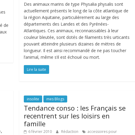
Des animaux marins de type Physalia physalis sont
actuellement présents le long de la côte atlantique de
ses
la région Aquitaine, particulièrement au large des
départements des Landes et des Pyrénées-
hé de
Atlantiques. Ces animaux, reconnaissables à leur
maux
couleur bleutée, sont dotés de filaments très urticants
pouvant atteindre plusieurs dizaines de mètres de
longueur. Il est ainsi recommandé de ne pas toucher
l’animal, même s’il est échoué ou mort.
Lire la suite
insolite
mes Blogs
Tendance conso : les Français se
recentrent sur les loisirs en
famille
,
e
6 février 2010
Rédaction
accessoires pour