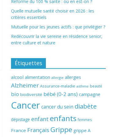
Réforme du 100 % santé : où en est-on ?
Quelle mutuelle santé choisir en 2026 : les
critères essentiels
Mutuelle pour les jeunes actifs : que privilégier ?
Redécouvrir la vie sereine en résidence senior,
entre culture et nature
Étiquettes
alcool
alimentation
allergies
allergie
Alzheimer
Assurance-maladie
beauté
asthme
bio
bébé (0-2 ans)
campagne
biodiversité
Cancer
diabète
cancer du sein
enfants
enfant
dépistage
femmes
Grippe
Français
France
grippe A