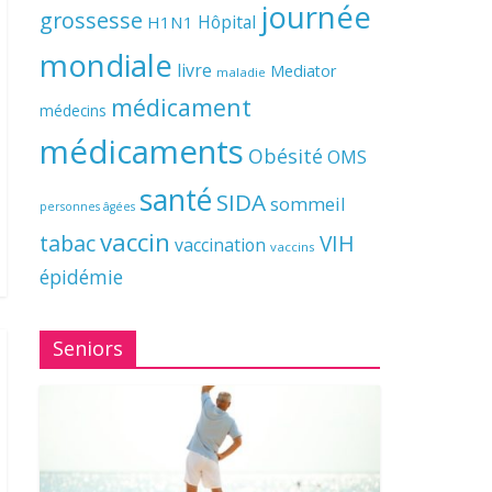
journée
grossesse
Hôpital
H1N1
mondiale
livre
Mediator
maladie
médicament
médecins
médicaments
Obésité
OMS
santé
SIDA
sommeil
personnes âgées
vaccin
tabac
VIH
vaccination
vaccins
épidémie
Seniors