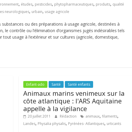
,
,
,
,
,
ironnement
études
pesticides
phytopharmaceutiques
produits
qualité
,
,
les neurologiques
urbain
usage agricole
 substances ou des préparations à usage agricole, destinées à
n, le contrôle ou l’élimination d’organismes jugés indésirables tels
tout usage à l’extérieur et sur cultures (agricole, domestique,
Enfant-ado
Santé
Santé enfants
Animaux marins venimeux sur la
côte atlantique : l'ARS Aquitaine
appelle à la vigilance
,
,
20 juillet 2011
Rédaction
animaux
filaments
,
,
,
Landes
Physalia physalis
Pyrénées- Atlantiques
urticants