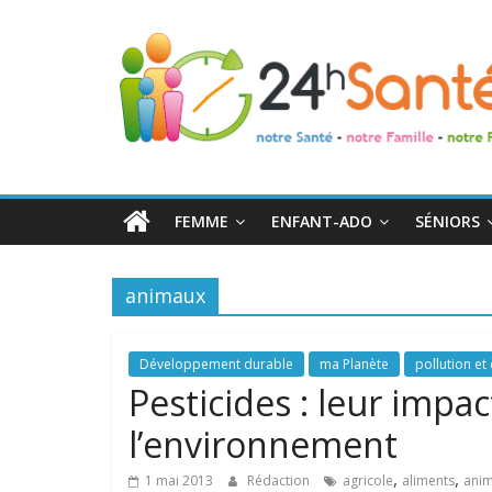
24h
Santé
La
santé
de
FEMME
ENFANT-ADO
SÉNIORS
toute
la
famille
animaux
Développement durable
ma Planète
pollution et 
Pesticides : leur impac
l’environnement
,
,
1 mai 2013
Rédaction
agricole
aliments
ani