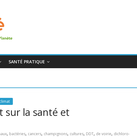
SANTÉ PRATIQUE
climat
t sur la santé et
,
,
,
,
,
,
,
maux
bactéries
cancers
champignons
cultures
DDT
de voirie
dichloro-