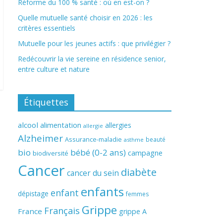
Réforme du 100 % santé : où en est-on ?
Quelle mutuelle santé choisir en 2026 : les
critères essentiels
Mutuelle pour les jeunes actifs : que privilégier ?
Redécouvrir la vie sereine en résidence senior,
entre culture et nature
Étiquettes
alcool
alimentation
allergies
allergie
Alzheimer
Assurance-maladie
beauté
asthme
bio
bébé (0-2 ans)
campagne
biodiversité
Cancer
diabète
cancer du sein
enfants
enfant
dépistage
femmes
Grippe
Français
France
grippe A