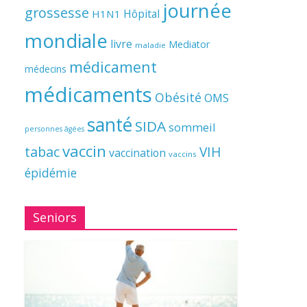
journée
grossesse
Hôpital
H1N1
mondiale
livre
Mediator
maladie
médicament
médecins
médicaments
Obésité
OMS
santé
SIDA
sommeil
personnes âgées
vaccin
tabac
VIH
vaccination
vaccins
épidémie
Seniors