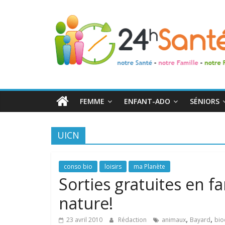
24h
Santé
La
santé
de
FEMME
ENFANT-ADO
SÉNIORS
toute
la
famille
UICN
conso bio
loisirs
ma Planète
Sorties gratuites en fam
nature!
,
,
23 avril 2010
Rédaction
animaux
Bayard
bio