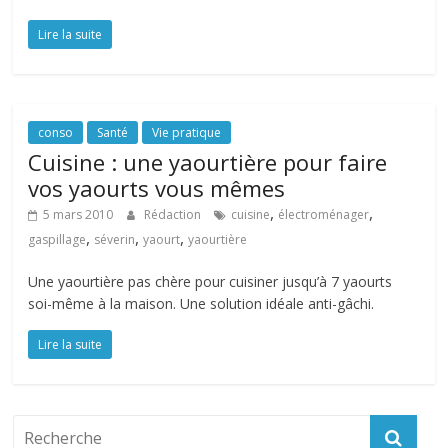
Lire la suite
conso
Santé
Vie pratique
Cuisine : une yaourtière pour faire
vos yaourts vous mêmes
,
,
5 mars 2010
Rédaction
cuisine
électroménager
,
,
,
gaspillage
séverin
yaourt
yaourtière
Une yaourtière pas chère pour cuisiner jusqu’à 7 yaourts
soi-même à la maison. Une solution idéale anti-gâchi.
Lire la suite