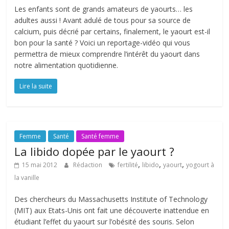
Les enfants sont de grands amateurs de yaourts… les
adultes aussi ! Avant adulé de tous pour sa source de
calcium, puis décrié par certains, finalement, le yaourt est-il
bon pour la santé ? Voici un reportage-vidéo qui vous
permettra de mieux comprendre l’intérêt du yaourt dans
notre alimentation quotidienne.
Lire la suite
Femme
Santé
Santé femme
La libido dopée par le yaourt ?
,
,
,
15 mai 2012
Rédaction
fertilité
libido
yaourt
yogourt à
la vanille
Des chercheurs du Massachusetts Institute of Technology
(MIT) aux Etats-Unis ont fait une découverte inattendue en
étudiant l’effet du yaourt sur l’obésité des souris. Selon