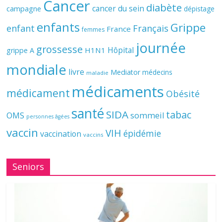
Cancer
diabète
cancer du sein
campagne
dépistage
enfants
Grippe
enfant
Français
France
femmes
journée
grossesse
Hôpital
H1N1
grippe A
mondiale
livre
Mediator
médecins
maladie
médicaments
médicament
Obésité
santé
SIDA
tabac
OMS
sommeil
personnes âgées
vaccin
VIH
épidémie
vaccination
vaccins
Seniors