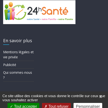
En savoir plus
Mentions légales et
vie privée
Publicité
Qui sommes-nous
?
Ce site utilise des cookies et vous donne le contrôle sur ceux que
X
vous souhaitez activer
Copyright © 2026
24h Santé
. Tous droits réservés.
Theme ColorMag par
ThemeGrill.
. Propulsé par
WordPress
.
Tout accepter
Tout refuser
Personnaliser