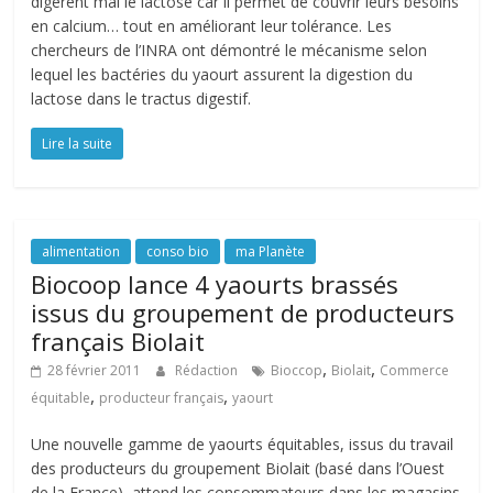
digèrent mal le lactose car il permet de couvrir leurs besoins
en calcium… tout en améliorant leur tolérance. Les
chercheurs de l’INRA ont démontré le mécanisme selon
lequel les bactéries du yaourt assurent la digestion du
lactose dans le tractus digestif.
Lire la suite
alimentation
conso bio
ma Planète
Biocoop lance 4 yaourts brassés
issus du groupement de producteurs
français Biolait
,
,
28 février 2011
Rédaction
Bioccop
Biolait
Commerce
,
,
équitable
producteur français
yaourt
Une nouvelle gamme de yaourts équitables, issus du travail
des producteurs du groupement Biolait (basé dans l’Ouest
de la France), attend les consommateurs dans les magasins