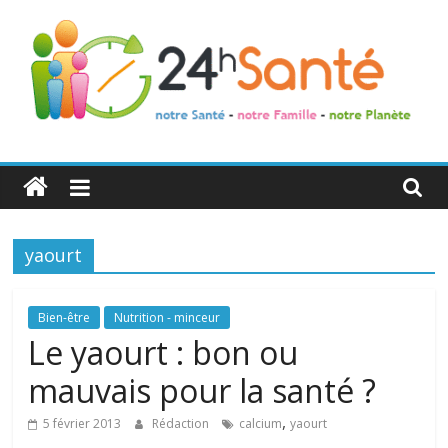
24h
Santé
yaourt
La
santé
de
Bien-être
Nutrition - minceur
toute
Le yaourt : bon ou
la
mauvais pour la santé ?
famille
,
5 février 2013
Rédaction
calcium
yaourt