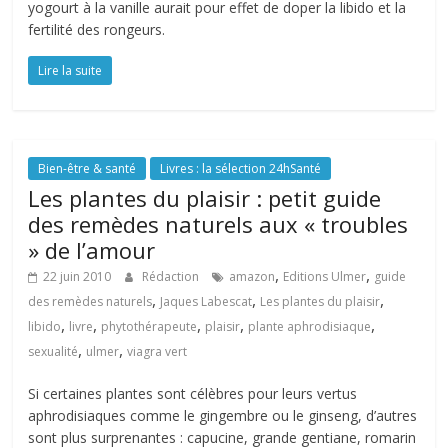
yogourt à la vanille aurait pour effet de doper la libido et la
fertilité des rongeurs.
Lire la suite
Bien-être & santé
Livres : la sélection 24hSanté
Les plantes du plaisir : petit guide
des remèdes naturels aux « troubles
» de l’amour
,
,
22 juin 2010
Rédaction
amazon
Editions Ulmer
guide
,
,
,
des remèdes naturels
Jaques Labescat
Les plantes du plaisir
,
,
,
,
,
libido
livre
phytothérapeute
plaisir
plante aphrodisiaque
,
,
sexualité
ulmer
viagra vert
Si certaines plantes sont célèbres pour leurs vertus
aphrodisiaques comme le gingembre ou le ginseng, d’autres
sont plus surprenantes : capucine, grande gentiane, romarin