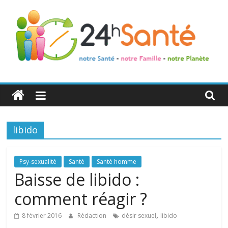
24h
Santé
libido
La
santé
de
Psy-sexualité
Santé
Santé homme
toute
Baisse de libido :
la
comment réagir ?
famille
,
8 février 2016
Rédaction
désir sexuel
libido