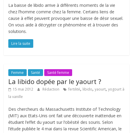
La baisse de libido arrive à différents moments de la vie
chez l’homme comme chez la femme. Certains liens de
cause à effet peuvent provoquer une baisse de désir sexuel.
On vous aide à décrypter ce phénomène et à trouver des
solutions.
Lire la suite
Femme
Santé
Santé femme
La libido dopée par le yaourt ?
,
,
,
15 mai 2012
Rédaction
fertilité
libido
yaourt
yogourt à
la vanille
Des chercheurs du Massachusetts Institute of Technology
(MIT) aux Etats-Unis ont fait une découverte inattendue en
étudiant l’effet du yaourt sur l’obésité des souris. Selon
l’étude publiée le 4 mai dans la revue Scientific American, le