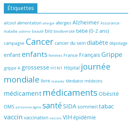
Étiquettes
Alzheimer
alcool
alimentation
allergies
Assurance-
allergie
bio
bébé (0-2 ans)
biodiversité
maladie
beauté
asthme
Cancer
diabète
cancer du sein
campagne
dépistage
enfants
Grippe
enfant
Français
France
femmes
journée
grossesse
Hôpital
H1N1
grippe A
mondiale
livre
Mediator
médecins
maladie
médicaments
médicament
Obésité
santé
SIDA
tabac
OMS
sommeil
personnes âgées
vaccin
VIH
épidémie
vaccination
vaccins