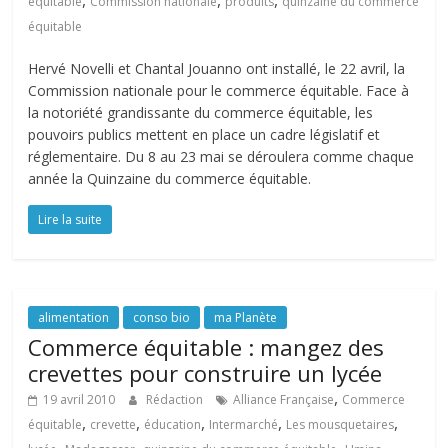
,
,
,
équitable
Commission nationale
produits
quinzaine du commerce
équitable
Hervé Novelli et Chantal Jouanno ont installé, le 22 avril, la
Commission nationale pour le commerce équitable. Face à
la notoriété grandissante du commerce équitable, les
pouvoirs publics mettent en place un cadre législatif et
réglementaire. Du 8 au 23 mai se déroulera comme chaque
année la Quinzaine du commerce équitable.
Lire la suite
alimentation
conso bio
ma Planète
Commerce équitable : mangez des
crevettes pour construire un lycée
,
19 avril 2010
Rédaction
Alliance Française
Commerce
,
,
,
,
,
équitable
crevette
éducation
Intermarché
Les mousquetaires