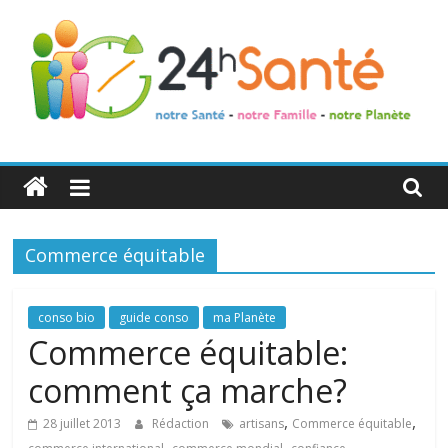
24h
Santé
Commerce équitable
La
santé
de
conso bio
guide conso
ma Planète
toute
Commerce équitable:
la
comment ça marche?
famille
,
,
28 juillet 2013
Rédaction
artisans
Commerce équitable
,
,
,