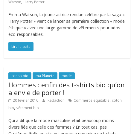
,
Watson
Harry Potter
Emma Watson, la jeune actrice rendue célèbre par la saga «
Harry Potter » vient de lancer sa première collection « mode
éthique » avec une large gamme de vêtements pour ados
éco-responsables.
Lire la suite
conso bio
ma Planète
mode
Hommes : enfin des t-shirts bio qu’on
a envie de porter !
,
20 février 2010
Rédaction
Commerce équitable
coton
,
bio
vêtement bio
Qui a dit que la mode masculine était beaucoup moins
diversifiée que celle des femmes ? En tout cas, pas
Quat’rues. Enfin un site qui propose une mine de t-shirts