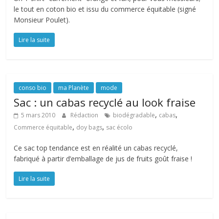
le tout en coton bio et issu du commerce équitable (signé
Monsieur Poulet).
Lire la suite
conso bio
ma Planète
mode
Sac : un cabas recyclé au look fraise
,
,
5 mars 2010
Rédaction
biodégradable
cabas
,
,
Commerce équitable
doy bags
sac écolo
Ce sac top tendance est en réalité un cabas recyclé,
fabriqué à partir d’emballage de jus de fruits goût fraise !
Lire la suite