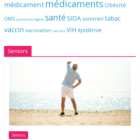
médicaments
médicament
Obésité
santé
SIDA
tabac
OMS
sommeil
personnes âgées
vaccin
VIH
épidémie
vaccination
vaccins
Seniors
Séniors