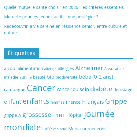
Quelle mutuelle santé choisir en 2026 : les critères essentiels
Mutuelle pour les jeunes actifs : que privilégier ?
Redécouvrir la vie sereine en résidence senior, entre culture et
nature
Étiquettes
Alzheimer
alcool
alimentation
allergies
Assurance-
allergie
bio
bébé (0-2 ans)
biodiversité
maladie
beauté
asthme
Cancer
diabète
cancer du sein
campagne
dépistage
enfants
Grippe
enfant
Français
France
femmes
journée
grossesse
Hôpital
H1N1
grippe A
mondiale
livre
Mediator
médecins
maladie