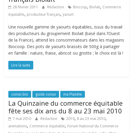
,
,
28 février 2011
Rédaction
Bioccop
Biolait
Commerce
,
,
équitable
producteur français
yaourt
Une nouvelle gamme de yaourts équitables, issus du travail
des producteurs du groupement Biolait (basé dans l’Ouest
de la France), attend les consommateurs dans les magasins
Biocoop. Des pots de yaourts brassés de 500g à partager
en famille : nature, fraise, abricot ou griotte ; le choix est là !
Lire la suite
conso bio
guide conso
ma Planète
La Quinzaine du commerce équitable
fête ses dix ans du 8 au 23 mai 2010
,
,
7 mai 2010
Rédaction
2010
8 au 23 mai 2010
,
,
animations
Commerce équitable
Forum National du Commerce