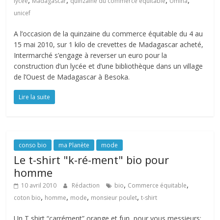
,
,
,
,
lycée
Madagascar
quinzaine du commerce équitable
Umina
unicef
A l’occasion de la quinzaine du commerce équitable du 4 au
15 mai 2010, sur 1 kilo de crevettes de Madagascar acheté,
Intermarché s’engage à reverser un euro pour la
construction d’un lycée et d’une bibliothèque dans un village
de l’Ouest de Madagascar à Besoka.
Lire la suite
conso bio
ma Planète
mode
Le t-shirt "k-ré-ment" bio pour
homme
,
,
10 avril 2010
Rédaction
bio
Commerce équitable
,
,
,
,
coton bio
homme
mode
monsieur poulet
t-shirt
Un T shirt “carrément” orange et fun, pour vous messieurs;