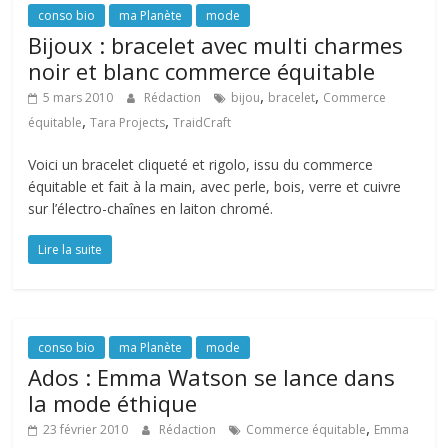
conso bio
ma Planète
mode
Bijoux : bracelet avec multi charmes
noir et blanc commerce équitable
,
,
5 mars 2010
Rédaction
bijou
bracelet
Commerce
,
,
équitable
Tara Projects
TraidCraft
Voici un bracelet cliqueté et rigolo, issu du commerce
équitable et fait à la main, avec perle, bois, verre et cuivre
sur l’électro-chaînes en laiton chromé.
Lire la suite
conso bio
ma Planète
mode
Ados : Emma Watson se lance dans
la mode éthique
,
23 février 2010
Rédaction
Commerce équitable
Emma