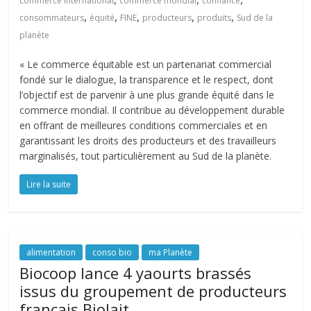
commerce international
commerce mondial
confiance
,
,
,
,
,
consommateurs
équité
FINE
producteurs
produits
Sud de la
planète
« Le commerce équitable est un partenariat commercial
fondé sur le dialogue, la transparence et le respect, dont
l’objectif est de parvenir à une plus grande équité dans le
commerce mondial. Il contribue au développement durable
en offrant de meilleures conditions commerciales et en
garantissant les droits des producteurs et des travailleurs
marginalisés, tout particulièrement au Sud de la planète.
Lire la suite
alimentation
conso bio
ma Planète
Biocoop lance 4 yaourts brassés
issus du groupement de producteurs
français Biolait