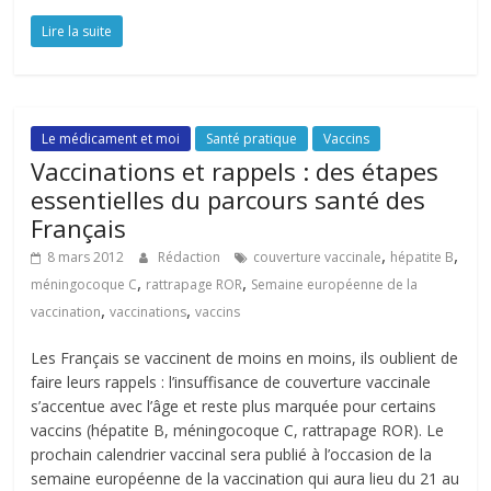
Lire la suite
Le médicament et moi
Santé pratique
Vaccins
Vaccinations et rappels : des étapes
essentielles du parcours santé des
Français
,
,
8 mars 2012
Rédaction
couverture vaccinale
hépatite B
,
,
méningocoque C
rattrapage ROR
Semaine européenne de la
,
,
vaccination
vaccinations
vaccins
Les Français se vaccinent de moins en moins, ils oublient de
faire leurs rappels : l’insuffisance de couverture vaccinale
s’accentue avec l’âge et reste plus marquée pour certains
vaccins (hépatite B, méningocoque C, rattrapage ROR). Le
prochain calendrier vaccinal sera publié à l’occasion de la
semaine européenne de la vaccination qui aura lieu du 21 au