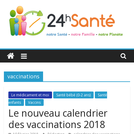
24h
Santé
vaccinations
La
santé
de
Le médicament et moi
Santé bébé (0-2 ans)
Santé
toute
enfants
Vaccins
la
Le nouveau calendrier
famille
des vaccinations 2018
,