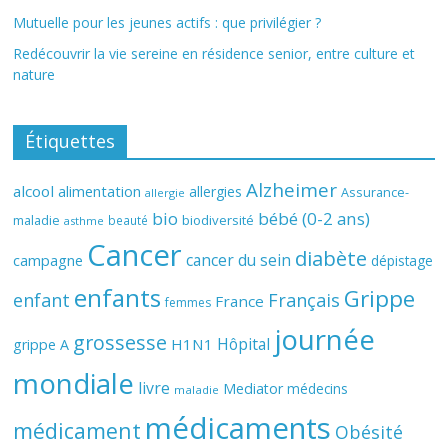
Mutuelle pour les jeunes actifs : que privilégier ?
Redécouvrir la vie sereine en résidence senior, entre culture et
nature
Étiquettes
Alzheimer
alcool
alimentation
allergies
Assurance-
allergie
bio
bébé (0-2 ans)
biodiversité
maladie
beauté
asthme
Cancer
diabète
cancer du sein
campagne
dépistage
enfants
Grippe
enfant
Français
France
femmes
journée
grossesse
Hôpital
H1N1
grippe A
mondiale
livre
Mediator
médecins
maladie
médicaments
médicament
Obésité