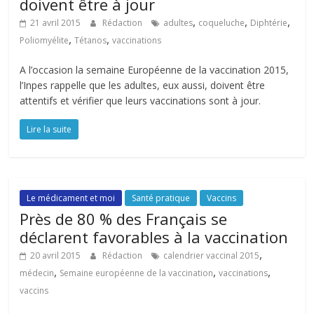
doivent être à jour
,
,
,
21 avril 2015
Rédaction
adultes
coqueluche
Diphtérie
,
,
Poliomyélite
Tétanos
vaccinations
A l’occasion la semaine Européenne de la vaccination 2015,
l’Inpes rappelle que les adultes, eux aussi, doivent être
attentifs et vérifier que leurs vaccinations sont à jour.
Lire la suite
Le médicament et moi
Santé pratique
Vaccins
Près de 80 % des Français se
déclarent favorables à la vaccination
,
20 avril 2015
Rédaction
calendrier vaccinal 2015
,
,
,
médecin
Semaine européenne de la vaccination
vaccinations
vaccins