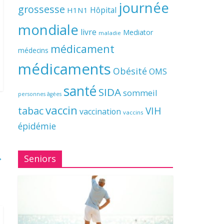
journée
grossesse
Hôpital
H1N1
mondiale
livre
Mediator
maladie
médicament
médecins
médicaments
Obésité
OMS
santé
SIDA
sommeil
personnes âgées
vaccin
tabac
VIH
vaccination
vaccins
épidémie
→
Seniors