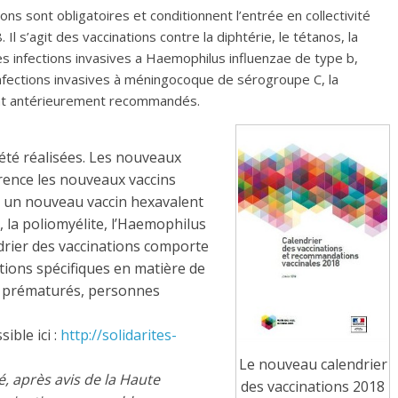
ons sont obligatoires et conditionnent l’entrée en collectivité
 Il s’agit des vaccinations contre la diphtérie, le tétanos, la
les infections invasives a Haemophilus influenzae de type b,
 infections invasives à méningocoque de sérogroupe C, la
ient antérieurement recommandés.
té réalisées. Les nouveaux
rrence les nouveaux vaccins
u un nouveau vaccin hexavalent
e, la poliomyélite, l’Haemophilus
ndrier des vaccinations comporte
tions spécifiques en matière de
s prématurés, personnes
ible ici :
http://solidarites-
Le nouveau calendrier
é, après avis de la Haute
des vaccinations 2018