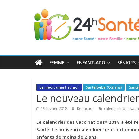
24h
Santé
La
santé
de
FEMME
ENFANT-ADO
SÉNIORS
toute
la
famille
Le médicament et moi
Santé bébé (0-2 ans)
Santé
Le nouveau calendrier
19 février 2018
Rédaction
calendrier des vacc
Le calendrier des vaccinations* 2018 a été ren
Santé. Le nouveau calendrier tient notammen
enfants de moins de 2 ans.