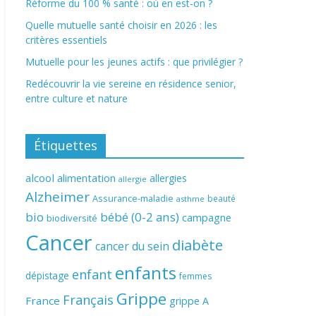
Réforme du 100 % santé : où en est-on ?
Quelle mutuelle santé choisir en 2026 : les
critères essentiels
Mutuelle pour les jeunes actifs : que privilégier ?
Redécouvrir la vie sereine en résidence senior,
entre culture et nature
Étiquettes
alcool
alimentation
allergies
allergie
Alzheimer
Assurance-maladie
beauté
asthme
bio
bébé (0-2 ans)
campagne
biodiversité
Cancer
diabète
cancer du sein
enfants
enfant
dépistage
femmes
Grippe
Français
France
grippe A