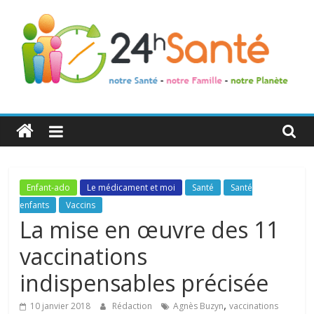
24h
Santé
La
Enfant-ado
Le médicament et moi
Santé
Santé
santé
enfants
Vaccins
de
La mise en œuvre des 11
toute
vaccinations
la
famille
indispensables précisée
,
10 janvier 2018
Rédaction
Agnès Buzyn
vaccinations