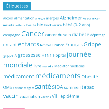
Étiquettes
Alzheimer
alcool
alimentation
allergies
Assurance-
allergie
bio
bébé (0-2 ans)
biodiversité
maladie
beauté
asthme
Cancer
diabète
cancer du sein
campagne
dépistage
enfants
Grippe
enfant
Français
France
femmes
journée
grossesse
Hôpital
H1N1
grippe A
mondiale
livre
Mediator
médecins
maladie
médicaments
médicament
Obésité
santé
SIDA
tabac
OMS
sommeil
personnes âgées
vaccin
VIH
épidémie
vaccination
vaccins