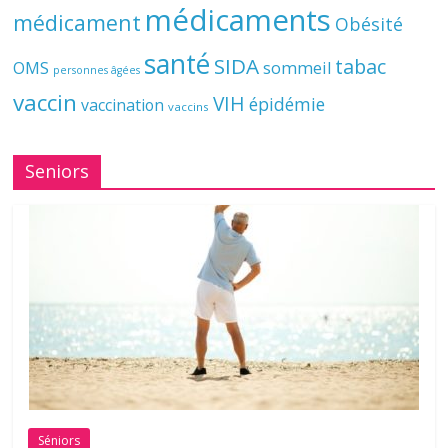
médicaments
médicament
Obésité
santé
SIDA
tabac
OMS
sommeil
personnes âgées
vaccin
VIH
épidémie
vaccination
vaccins
Seniors
Séniors