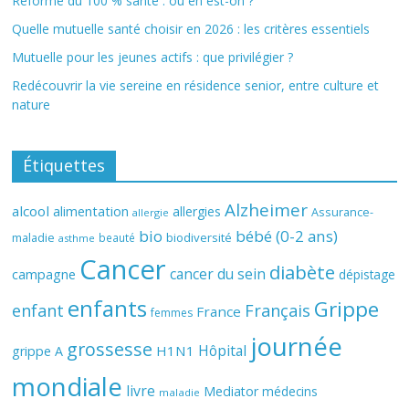
Réforme du 100 % santé : où en est-on ?
Quelle mutuelle santé choisir en 2026 : les critères essentiels
Mutuelle pour les jeunes actifs : que privilégier ?
Redécouvrir la vie sereine en résidence senior, entre culture et
nature
Étiquettes
Alzheimer
alcool
alimentation
allergies
Assurance-
allergie
bio
bébé (0-2 ans)
biodiversité
maladie
beauté
asthme
Cancer
diabète
cancer du sein
campagne
dépistage
enfants
Grippe
enfant
Français
France
femmes
journée
grossesse
Hôpital
H1N1
grippe A
mondiale
livre
Mediator
médecins
maladie