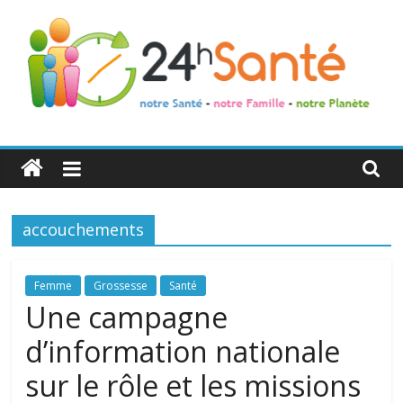
24h
Santé
accouchements
La
santé
de
Femme
Grossesse
Santé
toute
Une campagne
la
d’information nationale
famille
sur le rôle et les missions