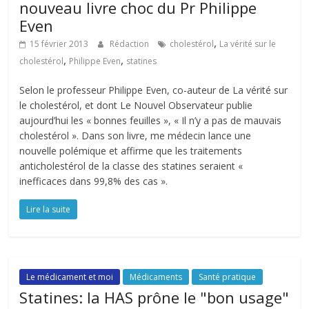
nouveau livre choc du Pr Philippe
Even
,
15 février 2013
Rédaction
cholestérol
La vérité sur le
,
,
cholestérol
Philippe Even
statines
Selon le professeur Philippe Even, co-auteur de La vérité sur
le cholestérol, et dont Le Nouvel Observateur publie
aujourd’hui les « bonnes feuilles », « Il n’y a pas de mauvais
cholestérol ». Dans son livre, me médecin lance une
nouvelle polémique et affirme que les traitements
anticholestérol de la classe des statines seraient «
inefficaces dans 99,8% des cas ».
Lire la suite
Le médicament et moi
Médicaments
Santé pratique
Statines: la HAS prône le "bon usage"