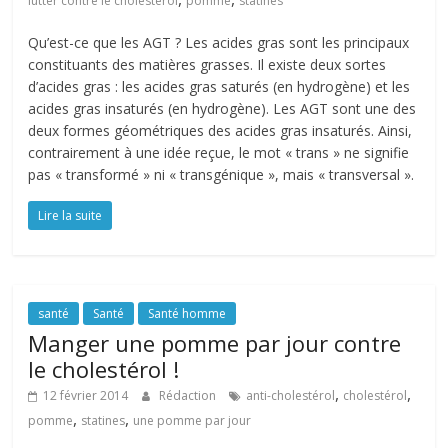
lutter contre le cholestérol
pomme
statines
Qu’est-ce que les AGT ? Les acides gras sont les principaux
constituants des matières grasses. Il existe deux sortes
d’acides gras : les acides gras saturés (en hydrogène) et les
acides gras insaturés (en hydrogène). Les AGT sont une des
deux formes géométriques des acides gras insaturés. Ainsi,
contrairement à une idée reçue, le mot « trans » ne signifie
pas « transformé » ni « transgénique », mais « transversal ».
Lire la suite
santé
Santé
Santé homme
Manger une pomme par jour contre
le cholestérol !
,
,
12 février 2014
Rédaction
anti-cholestérol
cholestérol
,
,
pomme
statines
une pomme par jour