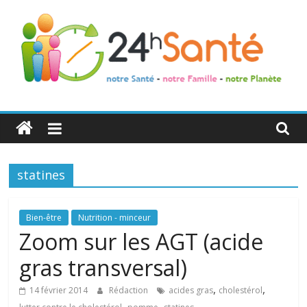
24h
Santé
statines
La
santé
de
Bien-être
Nutrition - minceur
toute
Zoom sur les AGT (acide
la
gras transversal)
famille
,
,
14 février 2014
Rédaction
acides gras
cholestérol
,
,