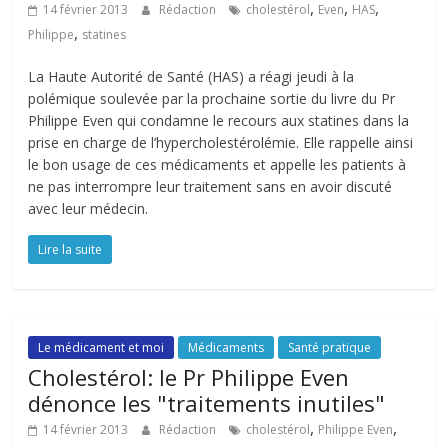
,
,
,
14 février 2013
Rédaction
cholestérol
Even
HAS
,
Philippe
statines
La Haute Autorité de Santé (HAS) a réagi jeudi à la
polémique soulevée par la prochaine sortie du livre du Pr
Philippe Even qui condamne le recours aux statines dans la
prise en charge de l’hypercholestérolémie. Elle rappelle ainsi
le bon usage de ces médicaments et appelle les patients à
ne pas interrompre leur traitement sans en avoir discuté
avec leur médecin.
Lire la suite
Le médicament et moi
Médicaments
Santé pratique
Cholestérol: le Pr Philippe Even
dénonce les "traitements inutiles"
,
,
14 février 2013
Rédaction
cholestérol
Philippe Even