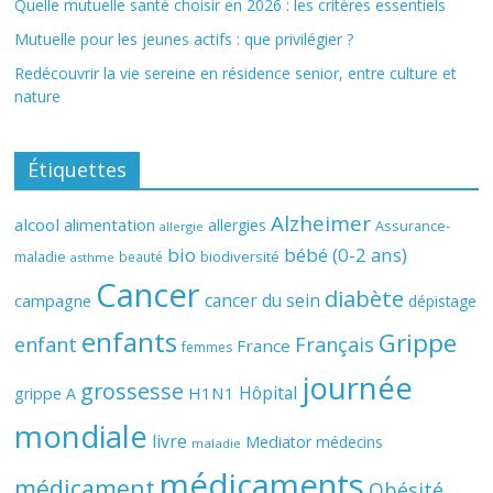
Quelle mutuelle santé choisir en 2026 : les critères essentiels
Mutuelle pour les jeunes actifs : que privilégier ?
Redécouvrir la vie sereine en résidence senior, entre culture et
nature
Étiquettes
Alzheimer
alcool
alimentation
allergies
Assurance-
allergie
bio
bébé (0-2 ans)
biodiversité
maladie
beauté
asthme
Cancer
diabète
cancer du sein
campagne
dépistage
enfants
Grippe
enfant
Français
France
femmes
journée
grossesse
Hôpital
H1N1
grippe A
mondiale
livre
Mediator
médecins
maladie
médicaments
médicament
Obésité