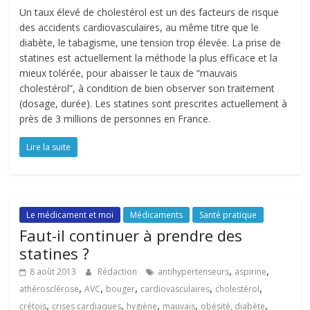
Un taux élevé de cholestérol est un des facteurs de risque
des accidents cardiovasculaires, au même titre que le
diabète, le tabagisme, une tension trop élevée. La prise de
statines est actuellement la méthode la plus efficace et la
mieux tolérée, pour abaisser le taux de “mauvais
cholestérol”, à condition de bien observer son traitement
(dosage, durée). Les statines sont prescrites actuellement à
près de 3 millions de personnes en France.
Lire la suite
Le médicament et moi
Médicaments
Santé pratique
Faut-il continuer à prendre des
statines ?
,
,
8 août 2013
Rédaction
antihypertenseurs
aspirine
,
,
,
,
,
athérosclérose
AVC
bouger
cardiovasculaires
cholestérol
,
,
,
,
,
crétois
crises cardiaques
hygiène
mauvais
obésité, diabète