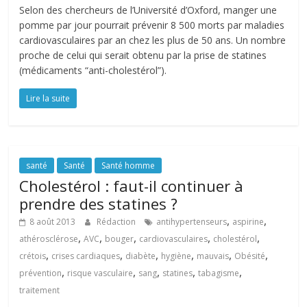
Selon des chercheurs de l’Université d’Oxford, manger une
pomme par jour pourrait prévenir 8 500 morts par maladies
cardiovasculaires par an chez les plus de 50 ans. Un nombre
proche de celui qui serait obtenu par la prise de statines
(médicaments “anti-cholestérol”).
Lire la suite
santé
Santé
Santé homme
Cholestérol : faut-il continuer à
prendre des statines ?
,
,
8 août 2013
Rédaction
antihypertenseurs
aspirine
,
,
,
,
,
athérosclérose
AVC
bouger
cardiovasculaires
cholestérol
,
,
,
,
,
,
crétois
crises cardiaques
diabète
hygiène
mauvais
Obésité
,
,
,
,
,
prévention
risque vasculaire
sang
statines
tabagisme
traitement