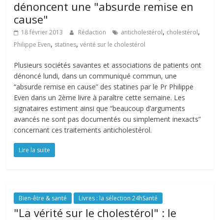
dénoncent une "absurde remise en
cause"
,
,
18 février 2013
Rédaction
anticholestérol
cholestérol
,
,
Philippe Even
statines
vérité sur le cholestérol
Plusieurs sociétés savantes et associations de patients ont
dénoncé lundi, dans un communiqué commun, une
“absurde remise en cause” des statines par le Pr Philippe
Even dans un 2ème livre à paraître cette semaine. Les
signataires estiment ainsi que “beaucoup d’arguments
avancés ne sont pas documentés ou simplement inexacts”
concernant ces traitements anticholestérol.
Lire la suite
Bien-être & santé
Livres : la sélection 24hSanté
"La vérité sur le cholestérol" : le