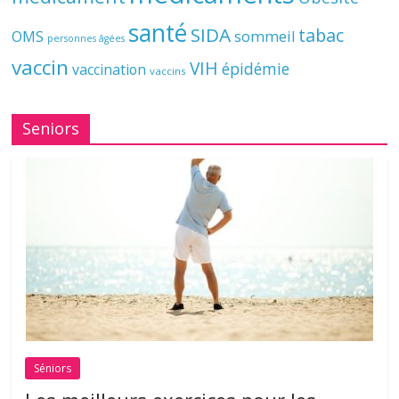
santé
SIDA
tabac
OMS
sommeil
personnes âgées
vaccin
VIH
épidémie
vaccination
vaccins
Seniors
Séniors