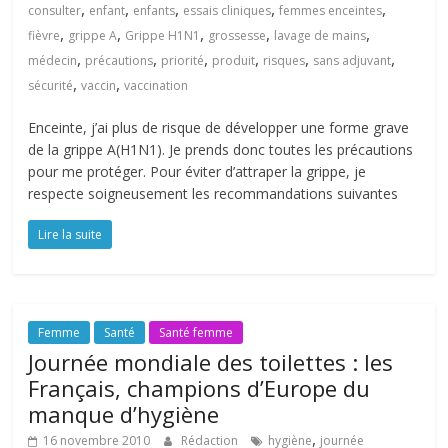
,
,
,
,
,
consulter
enfant
enfants
essais cliniques
femmes enceintes
,
,
,
,
,
fièvre
grippe A
Grippe H1N1
grossesse
lavage de mains
,
,
,
,
,
,
médecin
précautions
priorité
produit
risques
sans adjuvant
,
,
sécurité
vaccin
vaccination
Enceinte, j’ai plus de risque de développer une forme grave
de la grippe A(H1N1). Je prends donc toutes les précautions
pour me protéger. Pour éviter d’attraper la grippe, je
respecte soigneusement les recommandations suivantes
Lire la suite
Femme
Santé
Santé femme
Journée mondiale des toilettes : les
Français, champions d’Europe du
manque d’hygiène
,
16 novembre 2010
Rédaction
hygiène
journée