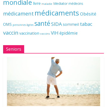
mondiale
livre
Mediator
médecins
maladie
médicaments
médicament
Obésité
santé
SIDA
tabac
OMS
sommeil
personnes âgées
vaccin
VIH
épidémie
vaccination
vaccins
Seniors