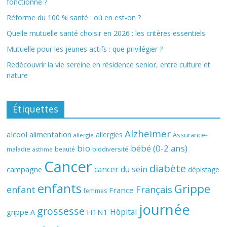
fonctionne ?
Réforme du 100 % santé : où en est-on ?
Quelle mutuelle santé choisir en 2026 : les critères essentiels
Mutuelle pour les jeunes actifs : que privilégier ?
Redécouvrir la vie sereine en résidence senior, entre culture et
nature
Étiquettes
Alzheimer
alcool
alimentation
allergies
Assurance-
allergie
bio
bébé (0-2 ans)
biodiversité
maladie
beauté
asthme
Cancer
diabète
cancer du sein
campagne
dépistage
enfants
Grippe
enfant
Français
France
femmes
journée
grossesse
Hôpital
H1N1
grippe A