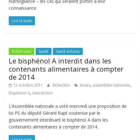
nutrivigilance – les cas qui seraient portés à leur
connaissance.
Lire la suite
Enfant-ado
Santé
Santé enfants
Le bisphénol A interdit dans les
contenants alimentaires à compter
de 2014
,
,
12 octobre 2011
Rédaction
Anses
assemblée nationale
,
Bisphenol A
interdiction
L’Assemblée nationale a voté mercredi une proposition de
loi PS du député Gérard Bapt soutenue par le
gouvernement interdisant le bisphénol A dans les
contenants alimentaires à compter de 2014.
Lire la suite