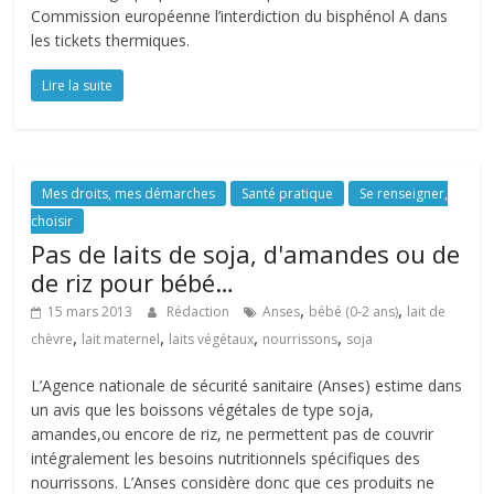
Commission européenne l’interdiction du bisphénol A dans
les tickets thermiques.
Lire la suite
Mes droits, mes démarches
Santé pratique
Se renseigner,
choisir
Pas de laits de soja, d'amandes ou de
de riz pour bébé…
,
,
15 mars 2013
Rédaction
Anses
bébé (0-2 ans)
lait de
,
,
,
,
chèvre
lait maternel
laits végétaux
nourrissons
soja
L’Agence nationale de sécurité sanitaire (Anses) estime dans
un avis que les boissons végétales de type soja,
amandes,ou encore de riz, ne permettent pas de couvrir
intégralement les besoins nutritionnels spécifiques des
nourrissons. L’Anses considère donc que ces produits ne