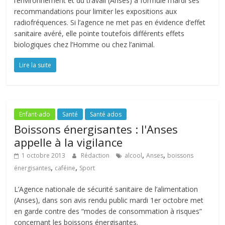
l’environnement et du travail (Anses) a formulé mardi ses
recommandations pour limiter les expositions aux
radiofréquences. Si l’agence ne met pas en évidence d’effet
sanitaire avéré, elle pointe toutefois différents effets
biologiques chez l’Homme ou chez l’animal.
Lire la suite
Enfant-ado
Santé
Santé ados
Boissons énergisantes : l'Anses
appelle à la vigilance
,
,
1 octobre 2013
Rédaction
alcool
Anses
boissons
,
,
énergisantes
caféine
Sport
L’Agence nationale de sécurité sanitaire de l’alimentation
(Anses), dans son avis rendu public mardi 1er octobre met
en garde contre des “modes de consommation à risques”
concernant les boissons énergisantes.