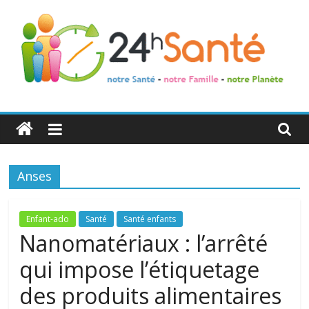
24h
Santé
Anses
La
santé
de
Enfant-ado
Santé
Santé enfants
toute
Nanomatériaux : l’arrêté
la
qui impose l’étiquetage
famille
des produits alimentaires