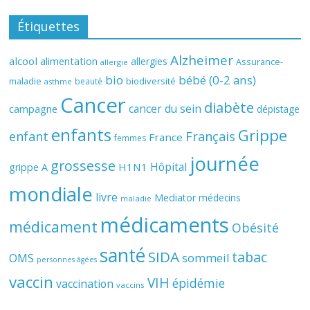
Étiquettes
Alzheimer
alcool
alimentation
allergies
Assurance-
allergie
bio
bébé (0-2 ans)
biodiversité
maladie
beauté
asthme
Cancer
diabète
cancer du sein
campagne
dépistage
enfants
Grippe
enfant
Français
France
femmes
journée
grossesse
Hôpital
H1N1
grippe A
mondiale
livre
Mediator
médecins
maladie
médicaments
médicament
Obésité
santé
SIDA
tabac
OMS
sommeil
personnes âgées
vaccin
VIH
épidémie
vaccination
vaccins