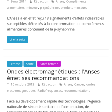
,
9 mai 2014
Rédaction
Anses
Compléments
,
,
,
alimentaires
minceur
p-synéphrine
produits minceurs
L’Anses a en effet reçu 18 signalements d’effets indésirables
susceptibles d’être liés à la consommation de compléments
alimentaires contenant de la p-synéphrine.
Lire la suite
Femme
Santé
Santé femme
Ondes électromagnétiques : l'Anses
émet ses recommandations
,
,
16 octobre 2013
Rédaction
Anses
Cancer
ondes
,
,
électromagnétiques
Radiofréquences
recommandations
Face au développement rapide des technologies, l’Agence
nationale de sécurité sanitaire de l’alimentation, de