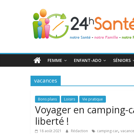
24h
Santé
La
santé
de
FEMME
ENFANT-ADO
SÉNIORS
toute
la
famille
vacances
Bons plans
Loisirs
Vie pratique
Voyager en camping-c
liberté !
,
18 août 2021
Rédaction
camping-car
vacanc