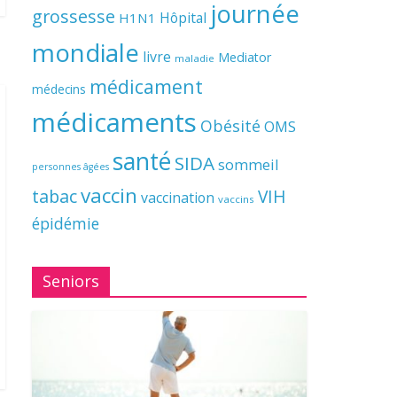
journée
grossesse
Hôpital
H1N1
mondiale
livre
Mediator
maladie
médicament
médecins
médicaments
Obésité
OMS
santé
SIDA
sommeil
personnes âgées
vaccin
tabac
VIH
vaccination
vaccins
épidémie
Seniors