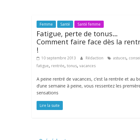
Femme
Santé
Santé femme
Fatigue, perte de tonus…
Comment faire face dès la rent
!
,
10 septembre 2013
Rédaction
astuces
consei
,
,
,
fatigue
rentrée
tonus
vacances
A peine rentré de vacances, c’est la rentrée et au b
d’une semaine à peine, vous ressentez les premièr
sensations
Lire la suite