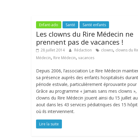
Enfant-ado
Santé
Santé enfants
Les clowns du Rire Médecin ne
prennent pas de vacances !
,
28 juillet 2014
Rédaction
clowns
clowns du Ri
,
,
Médecin
Rire Médecin
vacances
Depuis 2006, l’association Le Rire Médecin maintie
sa présence auprès des enfants hospitalisés durant
période estivale, particulièrement éprouvante pour
Grâce au programme « Jamais sans mes clowns », 
clowns du Rire Médecin jouent ainsi du 15 juillet au
aout dans les 43 services pédiatriques des 15 hôpi
où ils interviennent.
Lire la suite