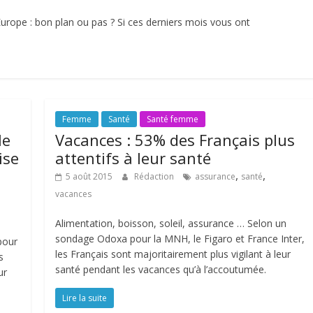
ope : bon plan ou pas ? Si ces derniers mois vous ont
Femme
Santé
Santé femme
le
Vacances : 53% des Français plus
ise
attentifs à leur santé
,
,
5 août 2015
Rédaction
assurance
santé
vacances
Alimentation, boisson, soleil, assurance … Selon un
sondage Odoxa pour la MNH, le Figaro et France Inter,
 pour
les Français sont majoritairement plus vigilant à leur
s
santé pendant les vacances qu’à l’accoutumée.
ur
Lire la suite