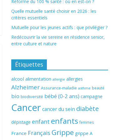
Réforme du 100 % santé : où en est-on ?
Quelle mutuelle santé choisir en 2026 : les
critères essentiels
Mutuelle pour les jeunes actifs : que privilégier ?
Redécouvrir la vie sereine en résidence senior,
entre culture et nature
Étiquettes
alcool
alimentation
allergies
allergie
Alzheimer
Assurance-maladie
beauté
asthme
bio
bébé (0-2 ans)
campagne
biodiversité
Cancer
diabète
cancer du sein
enfants
enfant
dépistage
femmes
Grippe
Français
France
grippe A