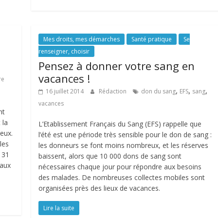
Mes droits, mes démarches
Santé pratique
Se
renseigner, choisir
Pensez à donner votre sang en
vacances !
re
,
,
,
16 juillet 2014
Rédaction
don du sang
EFS
sang
vacances
nt
 la
L’Etablissement Français du Sang (EFS) rappelle que
 eux.
l’été est une période très sensible pour le don de sang :
les
les donneurs se font moins nombreux, et les réserves
 31
baissent, alors que 10 000 dons de sang sont
taux
nécessaires chaque jour pour répondre aux besoins
des malades. De nombreuses collectes mobiles sont
organisées près des lieux de vacances.
Lire la suite