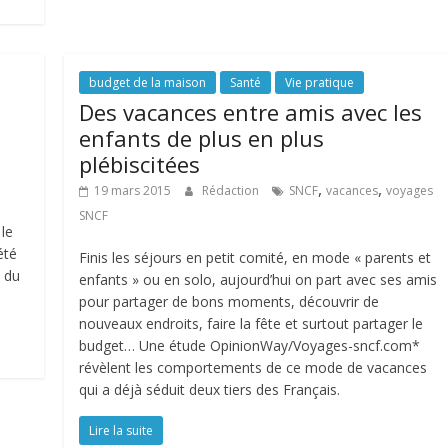
budget de la maison
Santé
Vie pratique
Des vacances entre amis avec les
enfants de plus en plus
plébiscitées
,
,
19 mars 2015
Rédaction
SNCF
vacances
voyages
SNCF
le
été
Finis les séjours en petit comité, en mode « parents et
s du
enfants » ou en solo, aujourd’hui on part avec ses amis
pour partager de bons moments, découvrir de
nouveaux endroits, faire la fête et surtout partager le
budget… Une étude OpinionWay/Voyages-sncf.com*
révèlent les comportements de ce mode de vacances
qui a déjà séduit deux tiers des Français.
Lire la suite