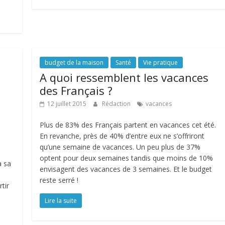
budget de la maison
Santé
Vie pratique
A quoi ressemblent les vacances
des Français ?
12 juillet 2015
Rédaction
vacances
Plus de 83% des Français partent en vacances cet été.
En revanche, près de 40% d’entre eux ne s’offriront
qu’une semaine de vacances. Un peu plus de 37%
optent pour deux semaines tandis que moins de 10%
a sa
envisagent des vacances de 3 semaines. Et le budget
reste serré !
tir
Lire la suite