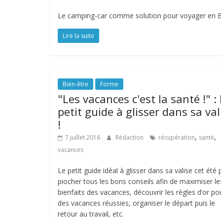
Le camping-car comme solution pour voyager en Eur
Lire la suite
Bien-être
Forme
"Les vacances c'est la santé !" : 
petit guide à glisser dans sa val
!
,
,
7 juillet 2016
Rédaction
récupération
santé
vacances
Le petit guide idéal à glisser dans sa valise cet été
piocher tous les bons conseils afin de maximiser le
bienfaits des vacances, découvrir les règles d’or po
des vacances réussies, organiser le départ puis le
retour au travail, etc.