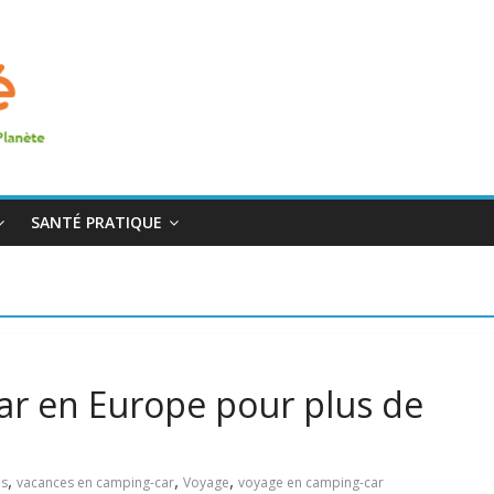
SANTÉ PRATIQUE
ar en Europe pour plus de
,
,
,
es
vacances en camping-car
Voyage
voyage en camping-car