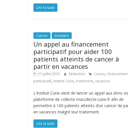
Lire la suite
Cancer
Dossiers
Un appel au financement
participatif pour aider 100
patients atteints de cancer à
partir en vacances
,
27 juillet 2015
Rédaction
Cancer
financement
,
,
,
participatif
Institut Curie
traitement
vacances
L’Institut Curie vient de lancer un appel aux dons vi
plateforme de collecte macollecte.curie.fr afin de
permettre à 100 patients atteints d’un cancer de par
en vacances malgré leur traitement.
Lire la suite