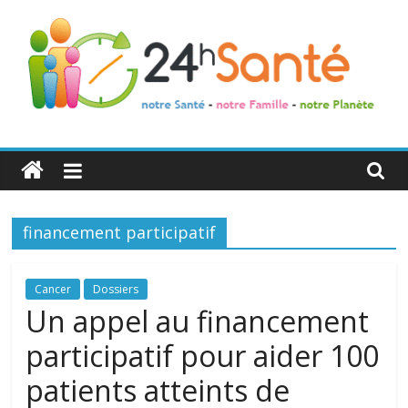
24h
Santé
financement participatif
La
santé
de
Cancer
Dossiers
toute
Un appel au financement
la
participatif pour aider 100
famille
patients atteints de