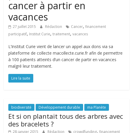
cancer à partir en
vacances
,
27 juillet 2015
Rédaction
Cancer
financement
,
,
,
participatif
Institut Curie
traitement
vacances
L’Institut Curie vient de lancer un appel aux dons via sa
plateforme de collecte macollecte.curie.fr afin de permettre
à 100 patients atteints d’un cancer de partir en vacances
malgré leur traitement.
Lire la suite
biodiversité
Développement durable
ma Planète
Et si on plantait tous des arbres avec
des bracelets ?
,
28 janvier 2015
Rédaction
crowdfunding
financement