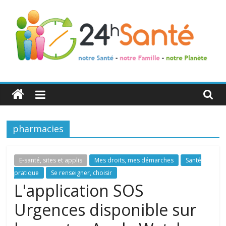
24h
Santé
pharmacies
La
santé
de
E-santé, sites et applis
Mes droits, mes démarches
Santé
toute
pratique
Se renseigner, choisir
la
L'application SOS
famille
Urgences disponible sur