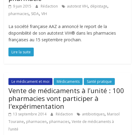
,
,
9 juin 2015
Rédaction
autotest VIH
dépistage
,
,
pharmacies
SIDA
VIH
La société française AAZ a annoncé le report de la
disponibilité de son autotest VIH® dans les pharmacies
françaises au 15 septembre prochain.
Lire la suite
Le médicament et moi
Médicaments
Santé pratique
Vente de médicaments à l’unité : 100
pharmacies vont participer à
l'expérimentation
,
13 septembre 2014
Rédaction
antibiotiques
Marisol
,
,
,
Touraine
pharmacien
pharmacies
Vente de médicaments à
l’unité