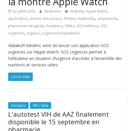
la montre Apple Watch
,
,
22 juillet 2015
Rédaction
Androïd
Apple Watch
,
,
,
,
,
application
centres anti-poison
iPhone
maternités
pharmacies
,
,
,
,
pharmacies de garde
Pompiers
SAMU
SOS médecin
SOS
,
,
Urgences
urgence
urgences hospitalières
Malakoff Médéric vient de lancer son application SOS
urgences sur l’Apple Watch. SOS Urgences permet à
l’utilisateur en situation d’urgence d’accéder à l’ensemble des
numéros et services utiles.
Lire la suite
Dossiers
VIH / sida
L'autotest VIH de AAZ finalement
disponible le 15 septembre en
pharmacie