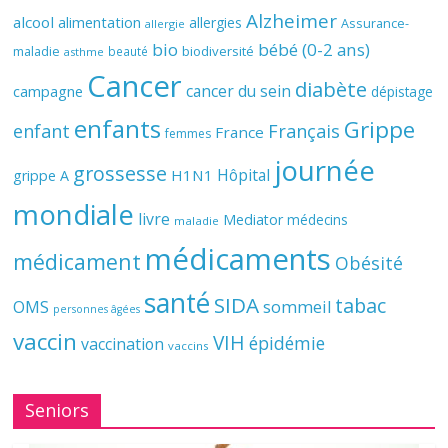
Alzheimer
alcool
alimentation
allergies
Assurance-
allergie
bio
bébé (0-2 ans)
biodiversité
maladie
beauté
asthme
Cancer
diabète
cancer du sein
campagne
dépistage
enfants
Grippe
enfant
Français
France
femmes
journée
grossesse
Hôpital
H1N1
grippe A
mondiale
livre
Mediator
médecins
maladie
médicaments
médicament
Obésité
santé
SIDA
tabac
OMS
sommeil
personnes âgées
vaccin
VIH
épidémie
vaccination
vaccins
Seniors