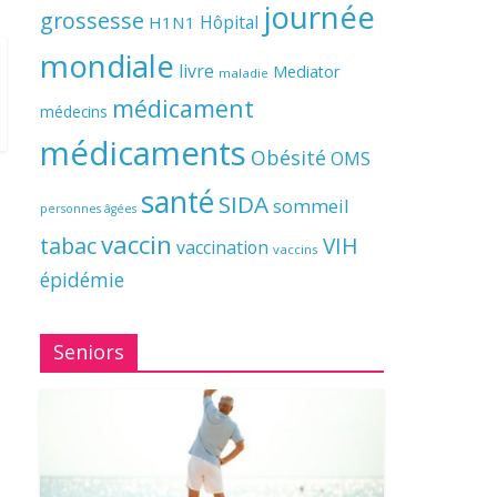
journée
grossesse
Hôpital
H1N1
mondiale
livre
Mediator
maladie
médicament
médecins
médicaments
Obésité
OMS
santé
SIDA
sommeil
personnes âgées
vaccin
tabac
VIH
vaccination
vaccins
épidémie
Seniors