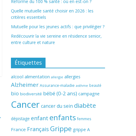
Réforme du 100 % santé : où en est-on ?
Quelle mutuelle santé choisir en 2026 : les
critères essentiels
Mutuelle pour les jeunes actifs : que privilégier ?
Redécouvrir la vie sereine en résidence senior,
entre culture et nature
Étiquettes
alcool
alimentation
allergies
allergie
Alzheimer
Assurance-maladie
beauté
asthme
bio
bébé (0-2 ans)
campagne
biodiversité
Cancer
diabète
cancer du sein
enfants
→
enfant
dépistage
femmes
Grippe
Français
France
grippe A