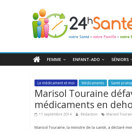
24h
Santé
La
santé
de
FEMME
ENFANT-ADO
SÉNIORS
toute
la
famille
Le médicament et moi
Médicaments
Santé prati
Marisol Touraine défav
médicaments en deho
11 septembre 2014
Rédaction
Marisol Tourai
Marisol Touraine, la ministre de la santé, a déclaré me