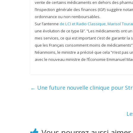
vente de certains médicaments en dehors des pharmaci
l’Inspection générale des finances (IGF) suggère no
ordonnance ou non remboursables.
Sur l’antenne
de LCI et Radio Classique, Marisol Toura
une évolution de ce type là”. “Les médicaments ont un p
mes services, ce qui est important c’est de garantir la
que les Français consomment moins de médicaments”, a
Néanmoins, le ministre a précisé que cela “n’est pas un
avec le nouveau ministre de l’Économie Emmanuel Ma
←
Une future nouvelle clinique pour St
Le
Vous pourrez aussi aimer