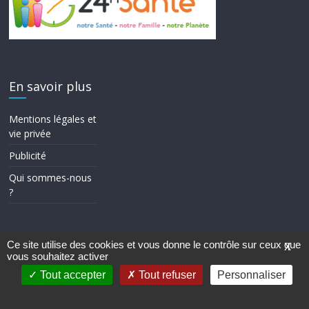
En savoir plus
Mentions légales et
vie privée
Publicité
Qui sommes-nous
?
Ce site utilise des cookies et vous donne le contrôle sur ceux que
X
vous souhaitez activer
Copyright © 2026
24h Santé
. Tous droits réservés.
Theme ColorMag par
ThemeGrill.
. Propulsé par
WordPress
.
Tout accepter
Tout refuser
Personnaliser