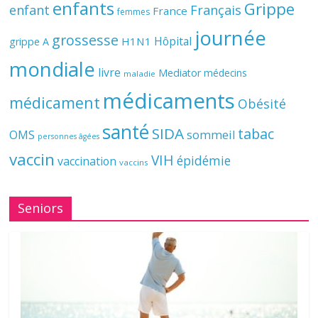
enfants
Grippe
enfant
Français
France
femmes
journée
grossesse
Hôpital
H1N1
grippe A
mondiale
livre
Mediator
médecins
maladie
médicaments
médicament
Obésité
santé
SIDA
tabac
OMS
sommeil
personnes âgées
vaccin
VIH
épidémie
vaccination
vaccins
Seniors