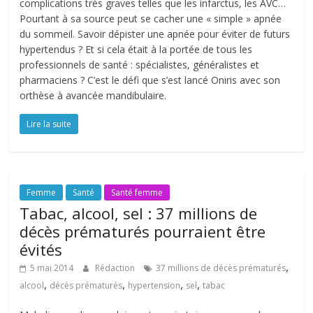
complications très graves telles que les infarctus, les AVC…
Pourtant à sa source peut se cacher une « simple » apnée
du sommeil. Savoir dépister une apnée pour éviter de futurs
hypertendus ? Et si cela était à la portée de tous les
professionnels de santé : spécialistes, généralistes et
pharmaciens ? C’est le défi que s’est lancé Oniris avec son
orthèse à avancée mandibulaire.
Lire la suite
Femme
Santé
Santé femme
Tabac, alcool, sel : 37 millions de
décès prématurés pourraient être
évités
,
5 mai 2014
Rédaction
37 millions de décès prématurés
,
,
,
,
alcool
décès prématurés
hypertension
sel
tabac