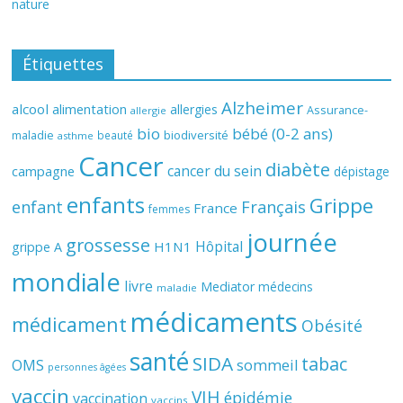
nature
Étiquettes
Alzheimer
alcool
alimentation
allergies
Assurance-
allergie
bio
bébé (0-2 ans)
biodiversité
maladie
beauté
asthme
Cancer
diabète
cancer du sein
campagne
dépistage
enfants
Grippe
enfant
Français
France
femmes
journée
grossesse
Hôpital
H1N1
grippe A
mondiale
livre
Mediator
médecins
maladie
médicaments
médicament
Obésité
santé
SIDA
tabac
OMS
sommeil
personnes âgées
vaccin
VIH
épidémie
vaccination
vaccins