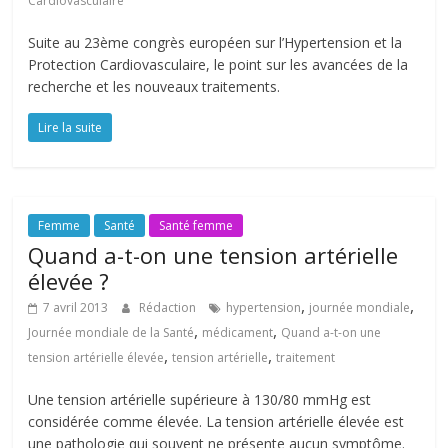
Cardiovasculaire
Suite au 23ème congrès européen sur l’Hypertension et la
Protection Cardiovasculaire, le point sur les avancées de la
recherche et les nouveaux traitements.
Lire la suite
Femme
Santé
Santé femme
Quand a-t-on une tension artérielle
élevée ?
,
,
7 avril 2013
Rédaction
hypertension
journée mondiale
,
,
Journée mondiale de la Santé
médicament
Quand a-t-on une
,
,
tension artérielle élevée
tension artérielle
traitement
Une tension artérielle supérieure à 130/80 mmHg est
considérée comme élevée. La tension artérielle élevée est
une pathologie qui souvent ne présente aucun symptôme.