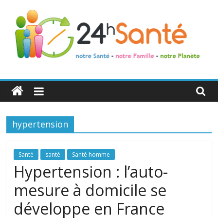
24h
Santé
hypertension
La
santé
de
Santé
santé
Santé homme
toute
Hypertension : l’auto-
la
mesure à domicile se
famille
développe en France