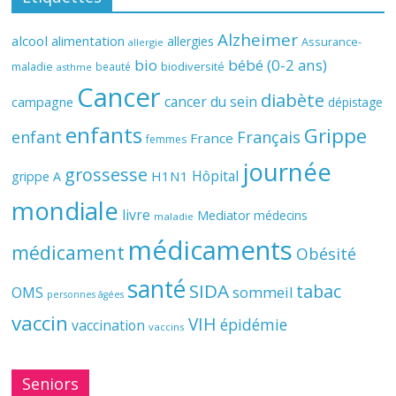
Alzheimer
alcool
alimentation
allergies
Assurance-
allergie
bio
bébé (0-2 ans)
biodiversité
maladie
beauté
asthme
Cancer
diabète
cancer du sein
campagne
dépistage
enfants
Grippe
enfant
Français
France
femmes
journée
grossesse
Hôpital
H1N1
grippe A
mondiale
livre
Mediator
médecins
maladie
médicaments
médicament
Obésité
santé
SIDA
tabac
OMS
sommeil
personnes âgées
vaccin
VIH
épidémie
vaccination
vaccins
Seniors