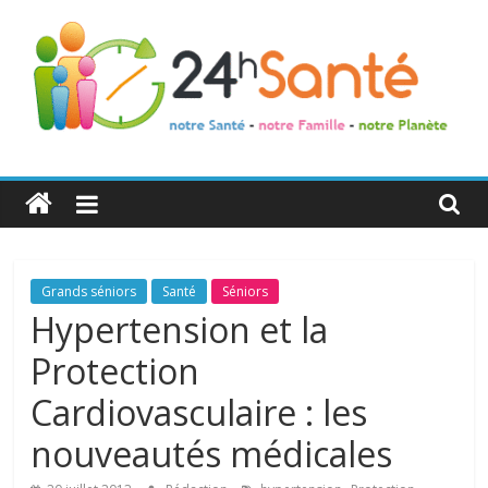
24h
Santé
La
Grands séniors
Santé
Séniors
santé
Hypertension et la
de
Protection
toute
la
Cardiovasculaire : les
famille
nouveautés médicales