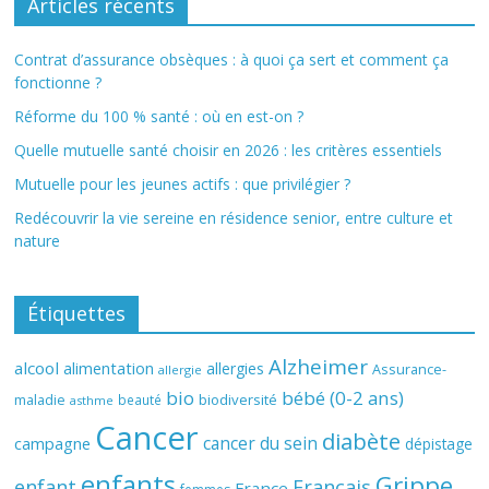
Articles récents
Contrat d’assurance obsèques : à quoi ça sert et comment ça
fonctionne ?
Réforme du 100 % santé : où en est-on ?
Quelle mutuelle santé choisir en 2026 : les critères essentiels
Mutuelle pour les jeunes actifs : que privilégier ?
Redécouvrir la vie sereine en résidence senior, entre culture et
nature
Étiquettes
Alzheimer
alcool
alimentation
allergies
Assurance-
allergie
bio
bébé (0-2 ans)
biodiversité
maladie
beauté
asthme
Cancer
diabète
cancer du sein
campagne
dépistage
enfants
Grippe
enfant
Français
France