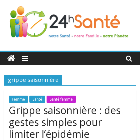
24h
Santé
grippe saisonnière
La
santé
de
Femme
Santé
Santé femme
toute
Grippe saisonnière : des
la
gestes simples pour
famille
limiter l’épidémie