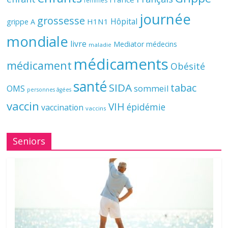
femmes
journée
grossesse
Hôpital
H1N1
grippe A
mondiale
livre
Mediator
médecins
maladie
médicaments
médicament
Obésité
santé
SIDA
tabac
OMS
sommeil
personnes âgées
vaccin
VIH
épidémie
vaccination
vaccins
Seniors