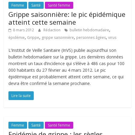
Femme
Santé
Santé femme
Grippe saisonnière: le pic épidémique
atteint cette semaine
,
8 mars 2012
Rédaction
bulletin hebdomadaire
,
,
,
,
épidémie
Grippe
grippe saisonnière
personnes âgées
virus
L’Institut de Veille Sanitaire (InVS) publie aujourd’hui son
bulletin hebdomadaire sur la grippe. Les dernières données
montrent un taux d’incidence qui s’élève à 486 cas pour 100
000 habitants du 27 février au 4 mars 2012. Le pic
épidémique est probablement atteint cette semaine, ce qui
devra être confirmé la semaine prochaine.
Lire la suite
Femme
Santé
Santé femme
Epidémie de grippe : les règles