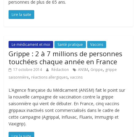
personnes de plus de 65 ans.
Lire la suite
Le médicament et moi
Santé pratique
Vaccins
Grippe : 2 à 7 millions de personnes
touchées chaque année en France
,
,
17 octobre 2014
Rédaction
ANSM
Grippe
grippe
,
,
saisonnière
réactions allergiques
vaccins
L’Agence française du Médicament (ANSM) fait le point sur
la nouvelle campagne de vaccination contre la grippe
saisonnière qui vient de débuter. En France, cinq vaccins
grippaux inactivés sont commercialisés dans le cadre de
cette campagne (Agrippal, Influvac, Fluarix, Immugrip et
Vaxigrip).
Lire la suite