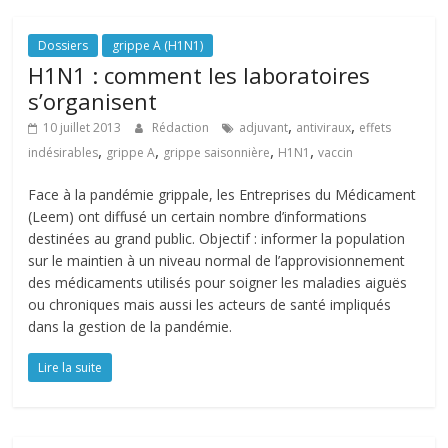
Dossiers
grippe A (H1N1)
H1N1 : comment les laboratoires
s’organisent
,
,
10 juillet 2013
Rédaction
adjuvant
antiviraux
effets
,
,
,
,
indésirables
grippe A
grippe saisonnière
H1N1
vaccin
Face à la pandémie grippale, les Entreprises du Médicament
(Leem) ont diffusé un certain nombre d’informations
destinées au grand public. Objectif : informer la population
sur le maintien à un niveau normal de l’approvisionnement
des médicaments utilisés pour soigner les maladies aiguës
ou chroniques mais aussi les acteurs de santé impliqués
dans la gestion de la pandémie.
Lire la suite