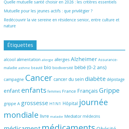
Quelle mutuelle santé choisir en 2026 : les critères essentiels
Mutuelle pour les jeunes actifs : que privilégier ?
Redécouvrir la vie sereine en résidence senior, entre culture et
nature
Étiquettes
Alzheimer
alcool
alimentation
allergies
Assurance-
allergie
bio
bébé (0-2 ans)
biodiversité
maladie
beauté
asthme
Cancer
diabète
cancer du sein
campagne
dépistage
enfants
Grippe
enfant
Français
France
femmes
journée
grossesse
Hôpital
H1N1
grippe A
mondiale
livre
Mediator
médecins
maladie
médicaments
médicament
Obésité