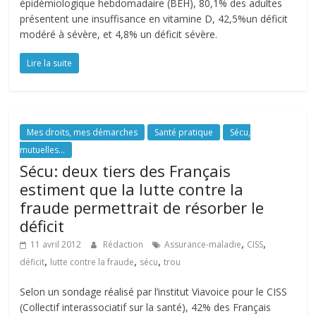
épidémiologique hebdomadaire (BEH), 80,1% des adultes
présentent une insuffisance en vitamine D, 42,5%un déficit
modéré à sévère, et 4,8% un déficit sévère.
Lire la suite
Mes droits, mes démarches
Santé pratique
Sécu,
mutuelles...
Sécu: deux tiers des Français
estiment que la lutte contre la
fraude permettrait de résorber le
déficit
,
,
11 avril 2012
Rédaction
Assurance-maladie
CISS
,
,
,
déficit
lutte contre la fraude
sécu
trou
Selon un sondage réalisé par l’institut Viavoice pour le CISS
(Collectif interassociatif sur la santé), 42% des Français