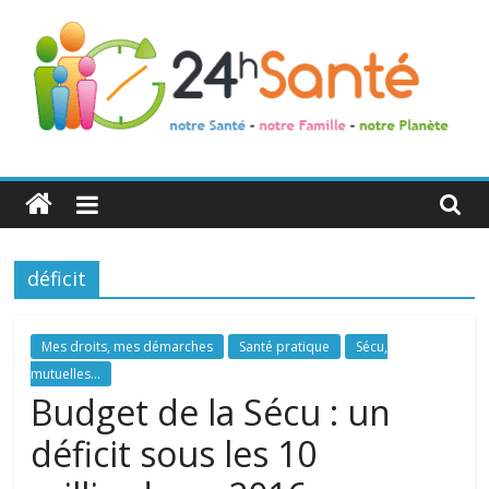
24h
Santé
déficit
La
santé
de
Mes droits, mes démarches
Santé pratique
Sécu,
toute
mutuelles...
la
Budget de la Sécu : un
famille
déficit sous les 10