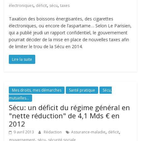
,
,
,
électroniques
déficit
sécu
taxes
Taxation des boissons énergisantes, des cigarettes
électroniques, ou encore de l’aspartame… Selon Le Parisien,
qui a publié jeudi un rapport confidentiel, le gouvernement
pourrait décider de la mise en place de nouvelles taxes afin
de limiter le trou de la Sécu en 2014.
Lire la suite
Mes droits, mes démarches
Santé pratique
Sécu,
mutuelles...
Sécu: un déficit du régime général en
"nette réduction" de 4,1 Mds € en
2012
,
,
9 avril 2013
Rédaction
Assurance-maladie
déficit
,
,
gouvernement
sécu
sécurité sociale