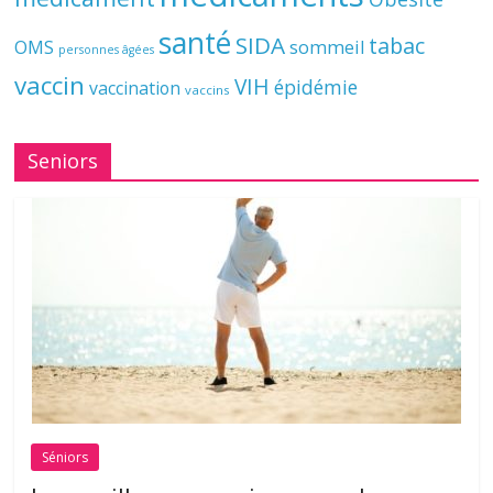
santé
SIDA
tabac
OMS
sommeil
personnes âgées
vaccin
VIH
épidémie
vaccination
vaccins
Seniors
Séniors