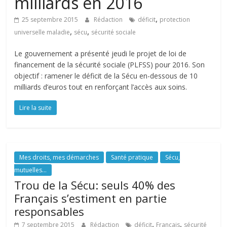
milliards en 2016
,
25 septembre 2015
Rédaction
déficit
protection
,
,
universelle maladie
sécu
sécurité sociale
Le gouvernement a présenté jeudi le projet de loi de
financement de la sécurité sociale (PLFSS) pour 2016. Son
objectif : ramener le déficit de la Sécu en-dessous de 10
milliards d’euros tout en renforçant l’accès aux soins.
Lire la suite
Mes droits, mes démarches
Santé pratique
Sécu,
mutuelles...
Trou de la Sécu: seuls 40% des
Français s’estiment en partie
responsables
,
,
7 septembre 2015
Rédaction
déficit
Français
sécurité